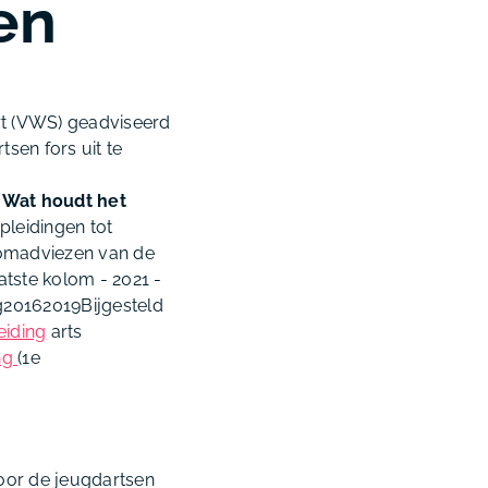
en
ort (VWS) geadviseerd
tsen fors uit te
.
Wat houdt het
pleidingen tot
roomadviezen van de
aatste kolom - 2021 -
g20162019Bijgesteld
eiding
arts
ing
(1e
oor de jeugdartsen