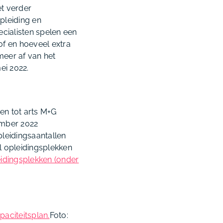
t verder
pleiding en
cialisten spelen een
of en hoeveel extra
meer af van het
ei 2022.
gen tot arts M+G
ember 2022
leidingsaantallen
l opleidingsplekken
eidingsplekken (onder
aciteitsplan.
Foto: