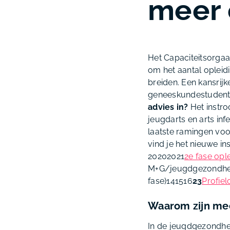
meer 
Het Capaciteitsorgaa
om het aantal opleidi
breiden. Een kansrij
geneeskundestudenten
advies in?
Het instro
jeugdarts en arts inf
laatste ramingen voor
vind je het nieuwe in
20202021
2e fase opl
M+G/jeugdgezondhe
fase)141516
23
Profiel
Waarom zijn mee
In de jeugdgezondhei