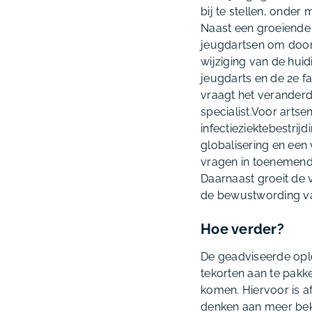
bij te stellen, onder
Naast een groeiende
jeugdartsen om door 
wijziging van de huid
jeugdarts en de 2e f
vraagt het verander
specialist.Voor artse
infectieziektebestrij
globalisering en een
vragen in toenemend
Daarnaast groeit de v
de bewustwording van
Hoe verder?
De geadviseerde ople
tekorten aan te pakk
komen. Hiervoor is af
denken aan meer beke