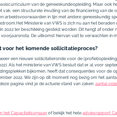
basiscurriculum van de geneeskundeopleiding. Maar ook he
vak, een structurele invulling van de financiering van de o
 en arbeidsvoorwaarden in lijn met andere geneeskundig spe
instroom.Het Ministerie van VWS is zich nu aan het beraden 
in 2022 ter beschikking gesteld worden. Dit hangt af onder 
voorjaarsnota. De uitkomst hiervan valt te verwachten in m
t voor het komende sollicitatieproces?
r weer een nieuwe sollicitatieronde voor de (profiel)opleidin
22). Als het ministerie van VWS besluit dat er al voor sept
dingsplekken bijkomen, heeft dat consequenties voor de op
ember 2022. We zijn op dit moment nog bezig om het aanta
 deze pagina vind je de actuele stand van zaken:
aantal opl
n het Capaciteitsorgaan
of bekijk het hele
adviesrapport Cap