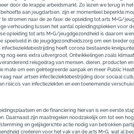
 meer door de krappe arbeidsmarkt. Zo lezen we terug in het
 behoefte aan jeugdartsen, zijn er momenteel beperkte mo
te stromen naar de 2e fase: de opleiding tot arts M+G/je
ige verhouding tussen het aantal opleidingsplekken voor de 
ase opleiding tot arts M+G/jeugdgezondheid is daarom wens
de speelveld in de jeugdgezondheidszorg om een breder o
n infectieziektebestrijding heeft corona bestaande knelpunte
ding nog eens extra uitvergroot. Ontwikkelingen zoals klimaa
 veranderend reisgedrag van mensen, dieren, producten en a
e mate om een geïntegreerde aanpak en meer Public Health
raag naar artsen infectieziektebestrijding door sociaal cult
 risico’s van infectieziekten en een toenemende verschuivi
idingsplaatsen en de financiering hiervan is een eerste sta
en. Daarnaast zijn maatregelen noodzakelijk om tot een hog
stemming en gelijkgerichte actie nodig van betrokken partij
ndheid creëeren voor het vak van de arts M+G, wat al begi