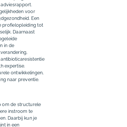
 adviesrapport.
gelijkheden voor
ugdgezondheid. Een
profielopleiding tot
elijk. Daarnaast
pgeleide
n in de
tverandering,
ntibioticaresistentie
 expertise.
urele ontwikkelingen,
ng naar preventie.
p om de structurele
ere instroom te
en. Daarbij kun je
nt in een