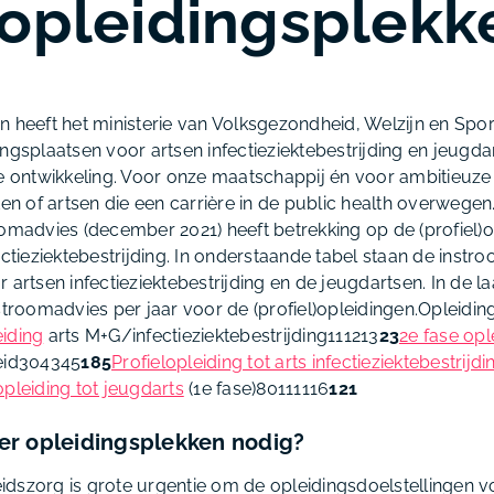
opleidingsplekk
n heeft het ministerie van Volksgezondheid, Welzijn en Sp
ngsplaatsen voor artsen infectieziektebestrijding en jeugdar
ke ontwikkeling. Voor onze maatschappij én voor ambitieuze
 of artsen die een carrière in de public health overwegen
omadvies (december 2021) heeft betrekking op de (profiel)o
ectieziektebestrijding. In onderstaande tabel staan de inst
 artsen infectieziektebestrijding en de jeugdartsen. In de l
stroomadvies per jaar voor de (profiel)opleidingen.
Opleidin
eiding
arts M+G/infectieziektebestrijding111213
23
2e fase opl
id304345
185
Profielopleiding tot arts infectieziektebestrijd
opleiding tot jeugdarts
(1e fase)80111116
121
r opleidingsplekken nodig?
dszorg is grote urgentie om de opleidingsdoelstellingen v