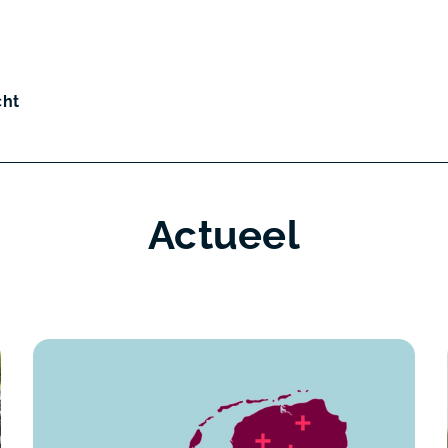
cht
Actueel