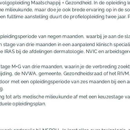
olgopleiding Maatschappij + Gezondheid. In de opleiding lee
e milieukunde, maar doe je ook brede ervaring op in de s
een fulltime aanstelling duurt de profielopleiding twee jaar. 
opleidingsperiode van negen maanden, waarbij je aan de sla
n stage van drie maanden in een aanpalend klinisch speciali
e IRAS bij de afdelingen dermatologie, NVIC en arbeidsger
stage M+G van drie maanden, waarin je de verbreding zoekt
trijding, de NVWA, gemeente, Gezondheidsraad of het RIVM.
 door met een opleidingsperiode van zes maanden bij een 
g.
ding tot arts medische milieukunde af met een keuzestage v
iduele opleidingsplan.