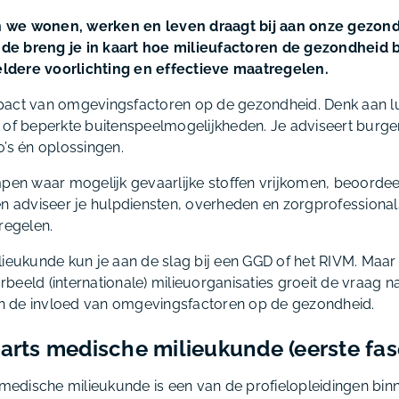
we wonen, werken en leven draagt bij aan onze gezondh
de breng je in kaart hoe milieufactoren de gezondheid 
heldere voorlichting en effectieve maatregelen.
act van omgevingsfactoren op de gezondheid. Denk aan luc
 of beperkte buitenspeelmogelijkheden. Je adviseert burger
o’s én oplossingen.
mpen waar mogelijk gevaarlijke stoffen vrijkomen, beoordee
en adviseer je hulpdiensten, overheden en zorgprofessional
egelen.
lieukunde kun je aan de slag bij een GGD of het RIVM. Maar
eeld (internationale) milieuorganisaties groeit de vraag na
 in de invloed van omgevingsfactoren op de gezondheid.
 arts medische milieukunde (eerste fa
s medische milieukunde is een van de profielopleidingen bin