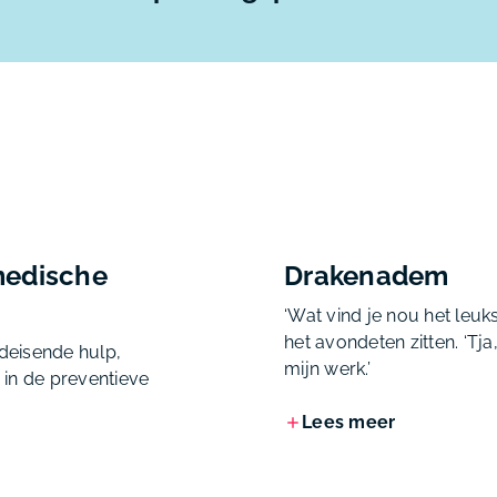
medische
Drakenadem
‍‘Wat vind je nou het leuk
het avondeten zitten. ‘Tj
edeisende hulp,
mijn werk.’
n in de preventieve
Lees meer