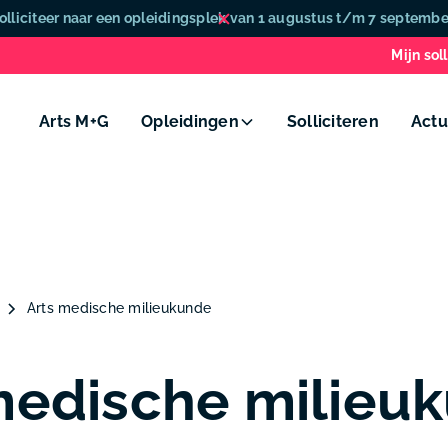
olliciteer naar een opleidingsplek van 1 augustus t/m 7 septembe
Mijn soll
Arts M+G
Opleidingen
Solliciteren
Actu
Arts medische milieukunde
medische milieu