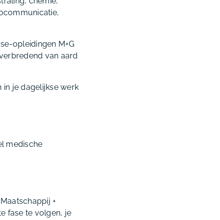
traling, chemie,
icocommunicatie,
ase-opleidingen M+G
f verbredend van aard
 in je dagelijkse werk
iel medische
s Maatschappij +
e fase te volgen, je