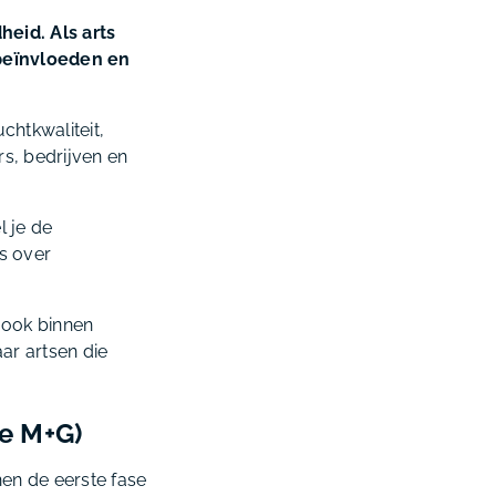
eid. Als arts
beïnvloeden en
htkwaliteit,
s, bedrijven en
l je de
s over
 ook binnen
ar artsen die
se M+G)
nen de eerste fase