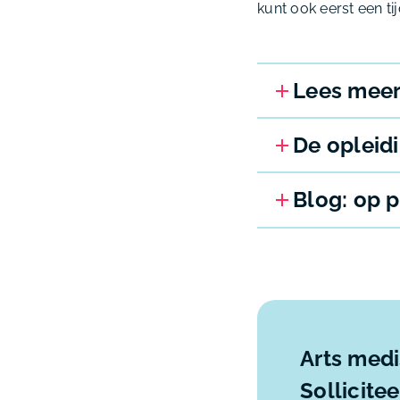
kunt ook eerst een ti
Lees meer 
De opleid
Blog: op 
Arts med
Sollicite