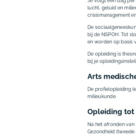
Je volgt een dag per 
lucht, geluid en mili
crisismanagement en
De sociaalgeneeskun
bij de NSPOH. Tot sl
en worden op basis v
De opleiding is theor
bij je opleidingsinstel
Arts medisch
De profielopleiding (
milieukunde.
Opleiding tot
Na het afronden van d
Gezondheid (tweede fa