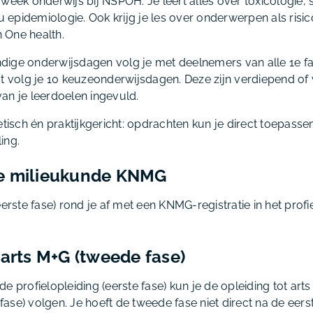
week onderwijs bij NSPOH. Je leert alles over toxicologie, s
eu epidemiologie. Ook krijg je les over onderwerpen als ris
 One health.
dige onderwijsdagen volg je met deelnemers van alle 1e f
ot volg je 10 keuzeonderwijsdagen. Deze zijn verdiepend o
an je leerdoelen ingevuld.
etisch én praktijkgericht: opdrachten kun je direct toepassen
ling.
e milieukunde KNMG
eerste fase) rond je af met een KNMG-registratie in het prof
 arts M+G (tweede fase)
e profielopleiding (eerste fase) kun je de opleiding tot art
se) volgen. Je hoeft de tweede fase niet direct na de eerst