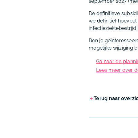
september 2027 (met e
De definitieve subsi
we definitief hoevee
infectieziektebestrij
Ben je geïnteresseerd
mogelijke wijziging b
Ga naar de planni
Lees meer over de 
Terug naar overzi