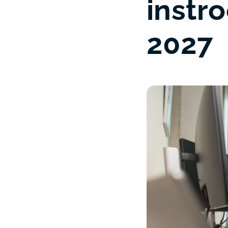
instr
2027