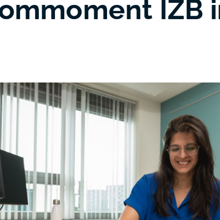
oommoment IZB i