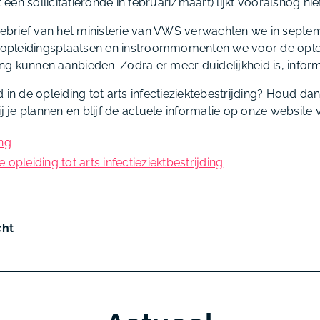
en sollicitatieronde in februari/maart) lijkt vooralsnog niet
diebrief van het ministerie van VWS verwachten we in sept
l opleidingsplaatsen en instroommomenten we voor de oplei
ding kunnen aanbieden. Zodra er meer duidelijkheid is, infor
 in de opleiding tot arts infectieziektebestrijding? Houd d
ij je plannen en blijf de actuele informatie op onze website 
ng
opleiding tot arts infectieziektbestrijding
cht