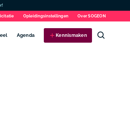
Zo
r!
icitatie
Opleidingsinstellingen
Over SOGEON
eel
Agenda
Kennismaken