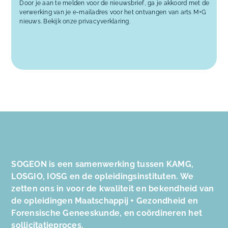
Door je aan te melden voor de nieuwsbrief, ga je akkoord met de
verwerking van je e-mailadres voor het ontvangen van arts M+G
nieuws. Bekijk onze
privacyverklaring
.
SOGEON is een samenwerking tussen KAMG,
LOSGIO, IOSG en de opleidingsinstituten. We
zetten ons in voor de kwaliteit en bekendheid van
de opleidingen Maatschappij + Gezondheid en
Forensische Geneeskunde, en coördineren het
sollicitatieproces.