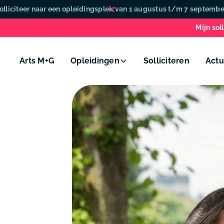
olliciteer naar een opleidingsplek van 1 augustus t/m 7 septembe
Mijn soll
Arts M+G
Opleidingen
Solliciteren
Actu