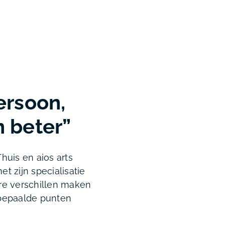
ersoon,
n beter”
Thuis en aios arts
et zijn specialisatie
ere verschillen maken
 bepaalde punten