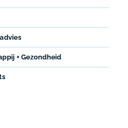
 advies
appij + Gezondheid
ts