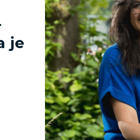
+
 je