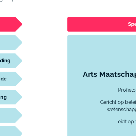
Spe
jding
Arts Maatscha
nde
Profiel
ing
Gericht op bel
wetenschapp
Leidt op 