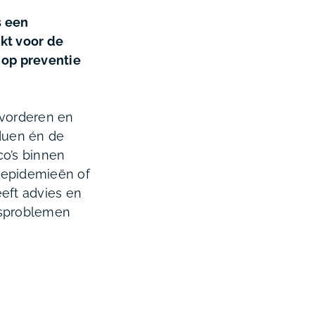
s een
kt voor de
 op preventie
evorderen en
duen én de
co’s binnen
 epidemieën of
eeft advies en
dsproblemen