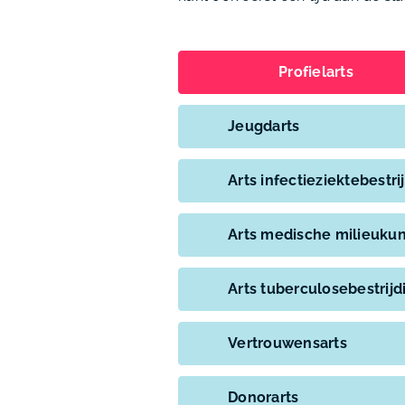
Profielarts
Jeugdarts
Arts infectieziektebestri
Arts medische milieuku
Arts tuberculosebestrijd
Vertrouwensarts
Donorarts