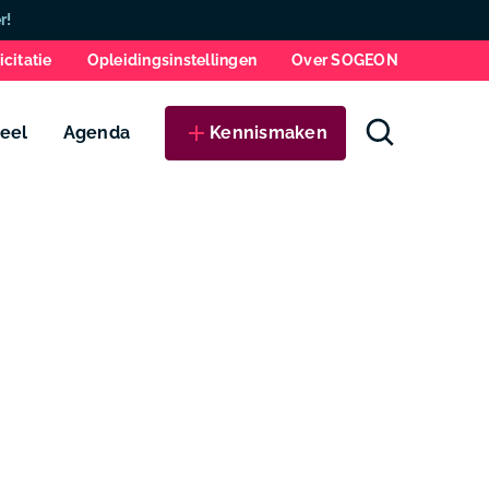
Zo
r!
icitatie
Opleidingsinstellingen
Over SOGEON
eel
Agenda
Kennismaken