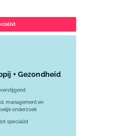
cialist
ppij + Gezondheid
overstijgend
eid, management en
elijk onderzoek
tot specialist