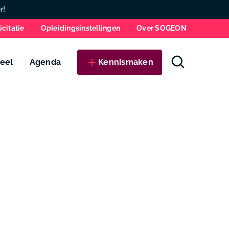
Zo
r!
icitatie
Opleidingsinstellingen
Over SOGEON
eel
Agenda
Kennismaken