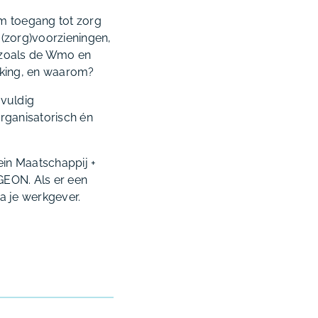
om toegang tot zorg
 (zorg)voorzieningen,
s zoals de Wmo en
rking, en waarom?
gvuldig
rganisatorisch én
ein Maatschappij +
OGEON. Als er een
ia je werkgever.