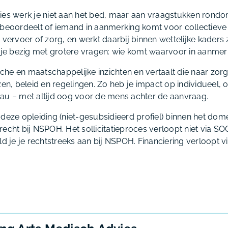
ies werk je niet aan het bed, maar aan vraagstukken rond
 beoordeelt of iemand in aanmerking komt voor collectieve
, vervoer of zorg, en werkt daarbij binnen wettelijke kader
e je bezig met grotere vragen: wie komt waarvoor in aanme
he en maatschappelijke inzichten en vertaalt die naar zor
, beleid en regelingen. Zo heb je impact op individueel, o
au – met altijd oog voor de mens achter de aanvraag.
 deze opleiding (niet-gesubsidieerd profiel) binnen het dom
echt bij NSPOH. Het sollicitatieproces verloopt niet via S
ld je je rechtstreeks aan bij NSPOH. Financiering verloopt v