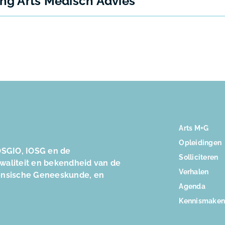
ing Arts Medisch Advies
Arts M+G
Opleidingen
SGIO, IOSG en de
Solliciteren
kwaliteit en bekendheid van de
Verhalen
ensische Geneeskunde, en
Agenda
Kennismake