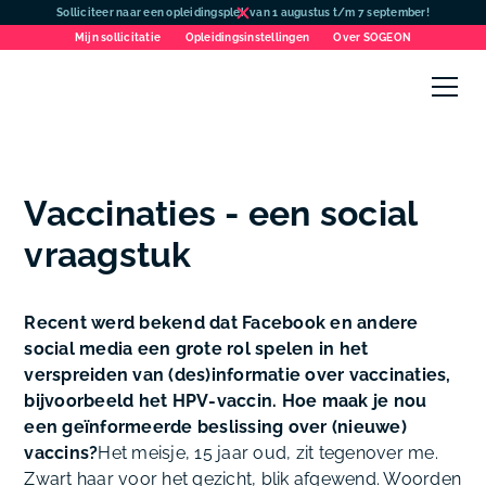
Solliciteer naar een opleidingsplek van 1 augustus t/m 7 september!
Mijn sollicitatie
Opleidingsinstellingen
Over SOGEON
Vaccinaties - een social
vraagstuk
Recent werd bekend dat Facebook en andere
social media een grote rol spelen in het
verspreiden van (des)informatie over vaccinaties,
bijvoorbeeld het HPV-vaccin. Hoe maak je nou
een geïnformeerde beslissing over (nieuwe)
vaccins?
Het meisje, 15 jaar oud, zit tegenover me.
Zwart haar voor het gezicht, blik afgewend. Woorden