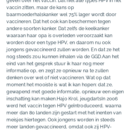
geven over het vaccin. Dat niet alle types HPV in het
vaccin zitten, maar de kans op
baarmoederhalskanker wel 75% lager wordt door
vaccineren. Dat het ook kan beschermen tegen
andere soorten kanker. Dat zelfs de keelkanker
waaraan haar opa is overleden veroorzaakt kan
worden door een type HPV, en daarom nu ook
jongens gevaccineerd zullen worden. En dat ze het
nog steeds zou kunnen inhalen via de GGD.Aan het
eind van het gesprek stuur ik haar nog meer
informatie op, en zegt ze opnieuw na te zullen
denken over wel of niet vaccineren. Wat op dat
moment het mooiste is wat ik kan hopen: dat ze,
gewapend met goede informatie, opnieuw een eigen
inschatting kan maken.Hajo Krol, jeugdarts
In 2006
werd het vaccin tegen HPV geïntroduceerd, waarna
meer dan 80 landen zijn gestart met het inenten van
meisjes hiertegen. Ook jongens worden in steeds
meer landen gevaccineerd, omdat ook zij HPV-