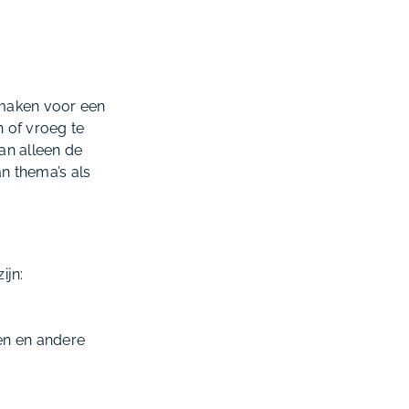
t maken voor een
 of vroeg te
an alleen de
an thema’s als
ijn:
en en andere