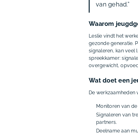
van gehad.”
Waarom jeugdg
Leslie vindt het wer
gezonde generatie. P
signaleren, kan veel
spreekkamer: signalen
overgewicht, opvoed
Wat doet een je
De werkzaamheden van
Monitoren van de o
Signaleren van t
partners.
Deelname aan mult