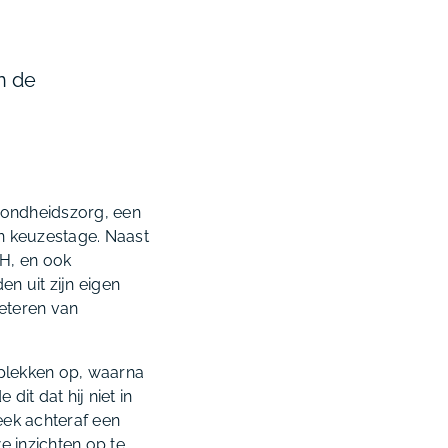
n de
ezondheidszorg, een
n keuzestage. Naast
H, en ook
n uit zijn eigen
beteren van
splekken op, waarna
it dat hij niet in
eek achteraf een
 inzichten op te