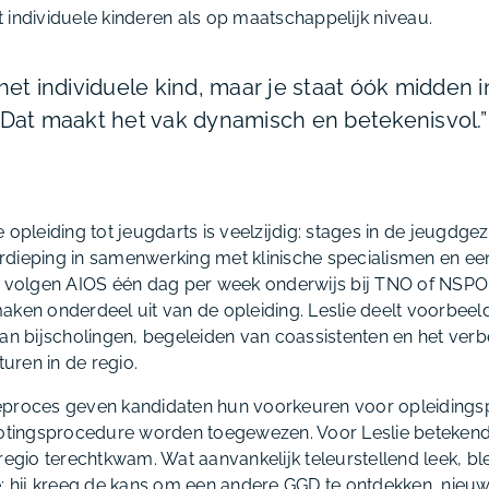
 individuele kinderen als op maatschappelijk niveau.
het individuele kind, maar je staat óók midden i
 Dat maakt het vak dynamisch en betekenisvol.”
 opleiding tot jeugdarts is veelzijdig: stages in de jeugdg
dieping in samenwerking met klinische specialismen en ee
g volgen AIOS één dag per week onderwijs bij TNO of NSPO
ken onderdeel uit van de opleiding. Leslie deelt voorbeelde
van bijscholingen, begeleiden van coassistenten en het ver
ren in de regio.
atieproces geven kandidaten hun voorkeuren voor opleiding
lotingsprocedure worden toegewezen. Voor Leslie betekende d
regio terechtkwam. Wat aanvankelijk teleurstellend leek, bl
hij kreeg de kans om een andere GGD te ontdekken, nieuwe