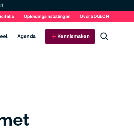
Zo
r!
icitatie
Opleidingsinstellingen
Over SOGEON
eel
Agenda
Kennismaken
 met