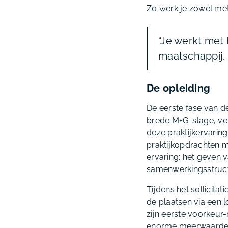
Zo werk je zowel met
“Je werkt met 
maatschappij.
De opleiding
De eerste fase van de
brede M+G-stage, ver
deze praktijkervarin
praktijkopdrachten ma
ervaring: het geven 
samenwerkingsstructu
Tijdens het sollicit
de plaatsen via een 
zijn eerste voorkeur-
enorme meerwaarde: 