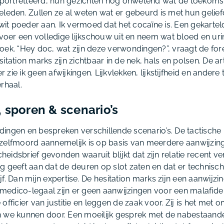
ortretteerd, hun gezichten nog onwetend wat de toekomst
leden. Zullen ze al weten wat er gebeurd is met hun geliefd
t poeder aan. Ik vermoed dat het cocaïne is. Een gekartel
 voer een volledige lijkschouw uit en neem wat bloed en uri
oek. “Hey doc, wat zijn deze verwondingen?”, vraagt de fo
sitation marks
zijn zichtbaar in de nek, hals en polsen. De arte
zie ik geen afwijkingen. Lijkvlekken, lijkstijfheid en andere 
rhaal.
 sporen & scenario’s
ingen en bespreken verschillende scenario’s. De tactische
zelfmoord aannemelijk is op basis van meerdere aanwijzinge
idsbrief gevonden waaruit blijkt dat zijn relatie recent ve
g geeft aan dat de deuren op slot zaten en dat er technisch
f. Dan mijn expertise. De hesitation marks zijn een aanwijzi
edico-legaal zijn er geen aanwijzingen voor een malafide
officier van justitie en leggen de zaak voor. Zij is het met o
 we kunnen door. Een moeilijk gesprek met de nabestaande