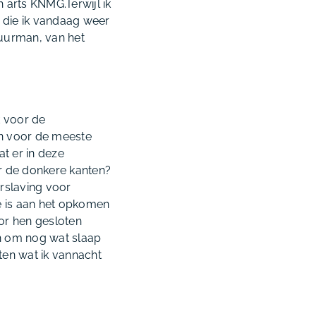
ch arts KNMG
.Terwijl ik
e die ik vandaag weer
uurman, van het
k voor de
en voor de meeste
t er in deze
or de donkere kanten?
rslaving voor
je is aan het opkomen
or hen gesloten
in om nog wat slaap
ten wat ik vannacht