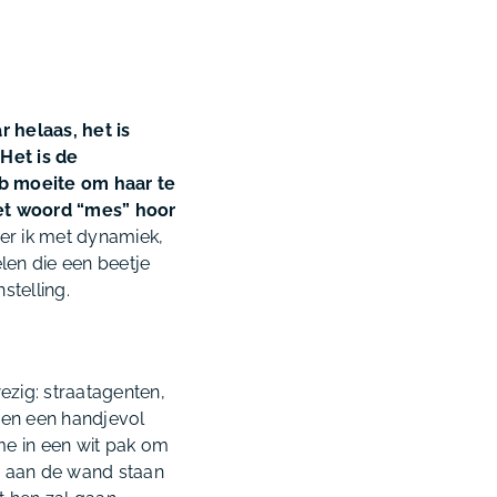
r helaas, het is
Het is de
eb moeite om haar te
het woord “mes” hoor
eer ik met dynamiek,
len die een beetje
stelling.
wezig: straatagenten,
g en een handjevol
me in een wit pak om
jes aan de wand staan