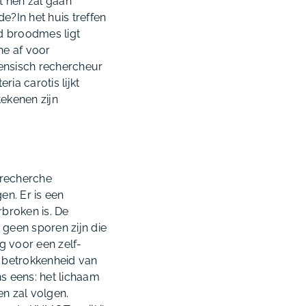
 hen zal gaan
e?In het huis treffen
d broodmes ligt
ne af voor
rensisch rechercheur
ria carotis lijkt
tekenen zijn
 recherche
n. Er is een
rbroken is. De
 geen sporen zijn die
ng voor een zelf-
 betrokkenheid van
ns eens: het lichaam
n zal volgen.