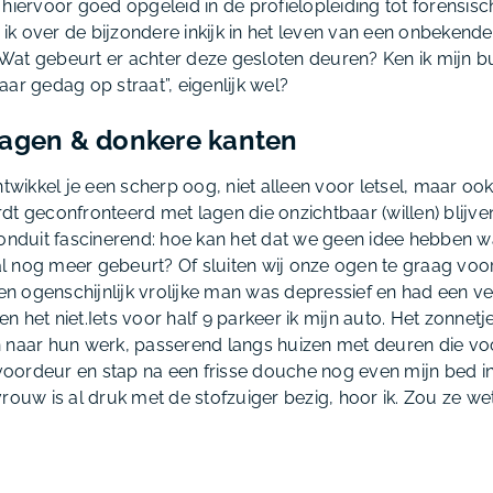
 hiervoor goed opgeleid in de profielopleiding tot
forensis
r ik over de bijzondere inkijk in het leven van een onbekend
at gebeurt er achter deze gesloten deuren? Ken ik mijn b
ar gedag op straat”, eigenlijk wel?
lagen & donkere kanten
ntwikkel je een scherp oog, niet alleen voor letsel, maar oo
dt geconfronteerd met lagen die onzichtbaar (willen) blijv
ronduit fascinerend: hoe kan het dat we geen idee hebben wa
al
nog meer
gebeurt? Of sluiten wij onze ogen te graag vo
 ogenschijnlijk vrolijke man was depressief en had een ve
 het niet.Iets voor half 9 parkeer ik mijn auto. Het zonnet
 naar hun werk, passerend langs huizen met deuren die vo
n voordeur en stap na een frisse douche nog even mijn bed 
rouw is al druk met de stofzuiger bezig, hoor ik. Zou ze we