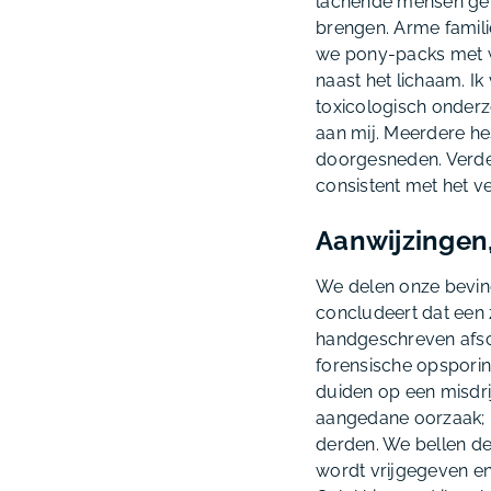
lachende mensen gep
brengen. Arme familie
we pony-packs met wi
naast het lichaam. Ik
toxicologisch onderz
aan mij. Meerdere
he
doorgesneden. Verder 
consistent met het ve
Aanwijzingen,
We delen onze bevind
concludeert dat een 
handgeschreven afsche
forensische opsporin
duiden op een misdrij
aangedane oorzaak; m
derden. We bellen de 
wordt vrijgegeven en