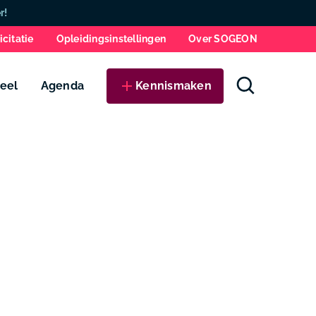
Zo
r!
icitatie
Opleidingsinstellingen
Over SOGEON
eel
Agenda
Kennismaken