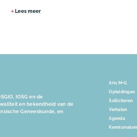
Lees meer
Arts M+G
Opleidingen
SGIO, IOSG en de
Solliciteren
kwaliteit en bekendheid van de
Verhalen
ensische Geneeskunde, en
Agenda
Kennismake