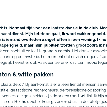
chts. Normaal tijd voor een laatste dansje in de club. Maa
 nachtdienst. Mijn telefoon gaat, ik word wakker gebeld. 
r is iemand overleden aangetroffen in een woning. Ik h
slaperigheid, maar mijn pupillen worden groot zodra ik 
k een nachtuil en leef ik graag ’s nachts. Het donker associ
, spanning en mysterie, het moment dat er zich dingen afspe
 Tegelijk heerst er ook vaak een serene rust. Een mooie tegen
nten & witte pakken
“plaats delict”. Bij aankomst is er al een tiental mensen aan
ustitie, de tactische rechercheurs, de forensische opsporin
woners die gescheiden zijn door een rood-wit lint. Ik hijs 
ineren. Het huis ziet er keurig verzorgd uit. In de fotolijst