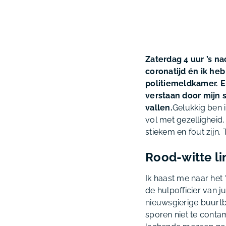
Zaterdag 4 uur ’s na
coronatijd én ik heb
politiemeldkamer. E
verstaan door mijn 
vallen.
Gelukkig ben i
vol met gezelligheid
stiekem en fout zijn.
Rood-witte li
Ik haast me naar het 
de hulpofficier van j
nieuwsgierige buurtbe
sporen niet te contam