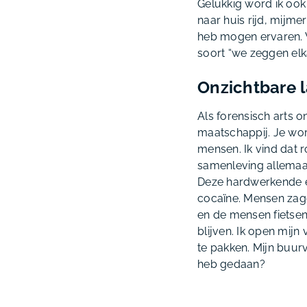
Gelukkig word ik ook
naar huis rijd, mijme
heb mogen ervaren. W
soort “we zeggen elka
Onzichtbare 
Als forensisch arts o
maatschappij. Je wor
mensen. Ik vind dat 
samenleving allema
Deze hardwerkende en
cocaïne. Mensen zagen
en de mensen fietsen
blijven. Ik open mij
te pakken. Mijn buurv
heb gedaan?