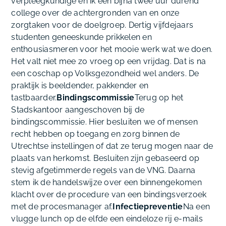
verpleegkundige en ik een bijna twee uur durend
college over de achtergronden van en onze
zorgtaken voor de doelgroep. Dertig vijfdejaars
studenten geneeskunde prikkelen en
enthousiasmeren voor het mooie werk wat we doen.
Het valt niet mee zo vroeg op een vrijdag. Dat is na
een coschap op Volksgezondheid wel anders. De
praktijk is beeldender, pakkender en
tastbaarder.
Bindingscommissie
Terug op het
Stadskantoor aangeschoven bij de
bindingscommissie. Hier besluiten we of mensen
recht hebben op toegang en zorg binnen de
Utrechtse instellingen of dat ze terug mogen naar de
plaats van herkomst. Besluiten zijn gebaseerd op
stevig afgetimmerde regels van de VNG. Daarna
stem ik de handelswijze over een binnengekomen
klacht over de procedure van een bindingsverzoek
met de procesmanager af.
Infectiepreventie
Na een
vlugge lunch op de elfde een eindeloze rij e-mails