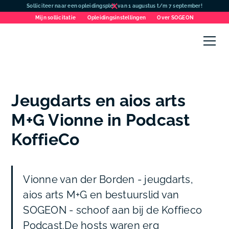
Solliciteer naar een opleidingsplek van 1 augustus t/m 7 september!
Mijn sollicitatie
Opleidingsinstellingen
Over SOGEON
Jeugdarts en aios arts
M+G Vionne in Podcast
KoffieCo
Vionne van der Borden - jeugdarts,
aios arts M+G en bestuurslid van
SOGEON - schoof aan bij de Koffieco
Podcast.De hosts waren erg