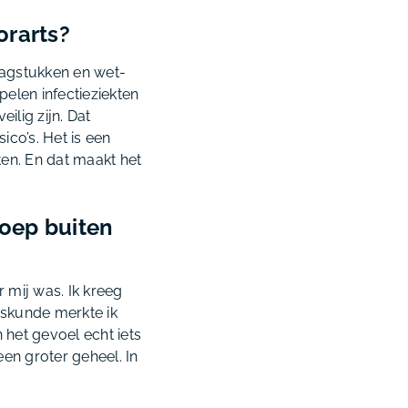
orarts?
aagstukken en wet-
pelen infectieziekten
ilig zijn. Dat
ico’s. Het is een
en. En dat maakt het
roep buiten
r mij was. Ik kreeg
skunde merkte ik
 het gevoel echt iets
 een groter geheel. In