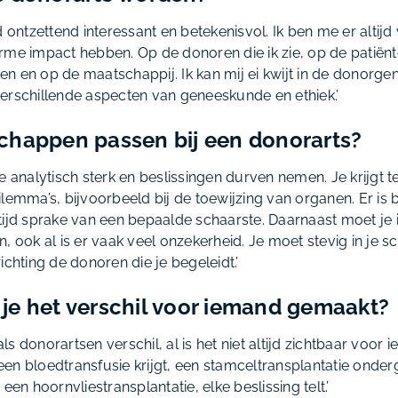
d ontzettend interessant en betekenisvol. Ik ben me er altij
rme impact hebben. Op de donoren die ik zie, op de patiënt
jgen en op de maatschappij. Ik kan mij ei kwijt in de donor
erschillende aspecten van geneeskunde en ethiek.’
chappen passen bij een donorarts?
e analytisch sterk en beslissingen durven nemen. Je krijgt 
lemma’s, bijvoorbeeld bij de toewijzing van organen. Er is 
ijd sprake van een bepaalde schaarste. Daarnaast moet je i
, ook al is er vaak veel onzekerheid. Je moet stevig in je 
ichting de donoren die je begeleidt.’
je het verschil voor iemand gemaakt?
s donorartsen verschil, al is het niet altijd zichtbaar voor i
en bloedtransfusie krijgt, een stamceltransplantatie onder
een hoornvliestransplantatie, elke beslissing telt.’