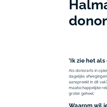
Halma
dono
‘Ik zie het a
Als donorarts in opl
dagelijks afwegingen
aanspreekt in dit va
maatschappelijke rele
groter geheel.’
Waarom wil j