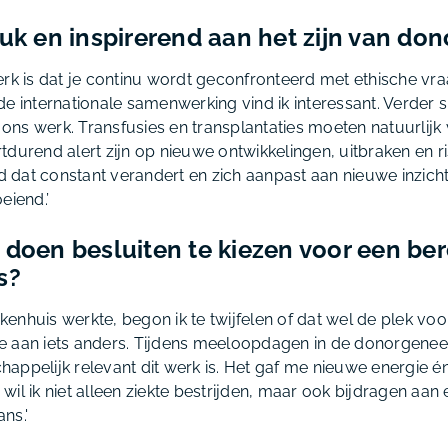
euk en inspirerend aan het zijn van don
erk is dat je continu wordt geconfronteerd met ethische vr
e internationale samenwerking vind ik interessant. Verder s
 ons werk. Transfusies en transplantaties moeten natuurlijk ve
durend alert zijn op nieuwe ontwikkelingen, uitbraken en ris
dat constant verandert en zich aanpast aan nieuwe inzicht
eiend.’
 doen besluiten te kiezen voor een be
s?
iekenhuis werkte, begon ik te twijfelen of dat wel de plek voo
e aan iets anders. Tijdens meeloopdagen in de donorgenee
appelijk relevant dit werk is. Het gaf me nieuwe energie én
s wil ik niet alleen ziekte bestrijden, maar ook bijdragen aan
ans.'