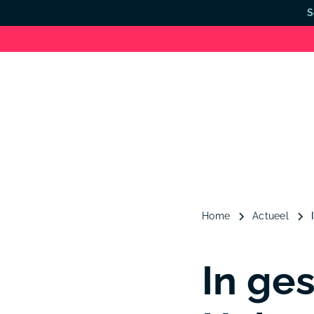
S
Home
Actueel
In ge