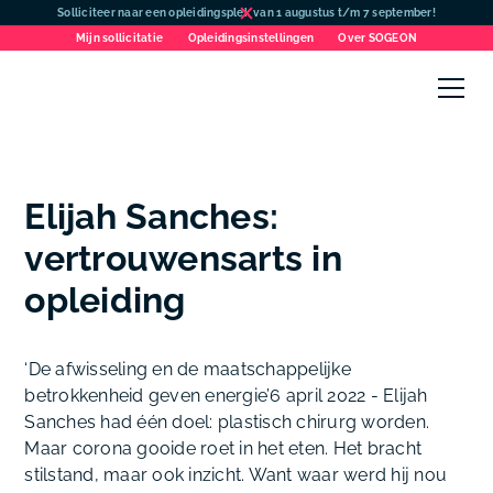
Solliciteer naar een opleidingsplek van 1 augustus t/m 7 september!
Mijn sollicitatie
Opleidingsinstellingen
Over SOGEON
Elijah Sanches:
vertrouwensarts in
opleiding
‘De afwisseling en de maatschappelijke
betrokkenheid geven energie’6 april 2022
- Elijah
Sanches had één doel: plastisch chirurg worden.
Maar corona gooide roet in het eten. Het bracht
stilstand, maar ook inzicht. Want waar werd hij nou