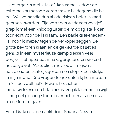
ijs, overgoten met stikstof, kan namelijk door de
extreme kou schade veroorzaken bij degene die het
eet. Wel zo handig dus als de risico’s beter in kaart
gebracht worden. ‘Tijd voor een veldonderzoekje!’,
grap ik met een knipoog.Later die middag sta ik dan
toch echt voor de ijskraam. ‘Een bakje drakenadem-
ijs’, hoor ik mezelf tegen de verkoper zeggen. De
grote bevroren kraan en de gekleurde balletjes
gehuld in een mysterieuze damp trekken veel
bekijks. Het apparaat maakt gorgelend en sissend
het bakje vol. ‘Alstublieft mevrouw’. Enigszins
aarzelend en lichtelijk gespannen stop ik een stukje
in mijn mond. Drie vragende gezichten kijken me aan:
‘En? Hoe voelt het?’ ‘Mwah, het ziet er
indrukwekkender uit dan het is’, zeg ik lachend, terwijl
ik nog net genoeg stoom over heb om als een draak
op de foto te gaan.
Foto: Drakenijs, gemaakt door Shucria Nezami.