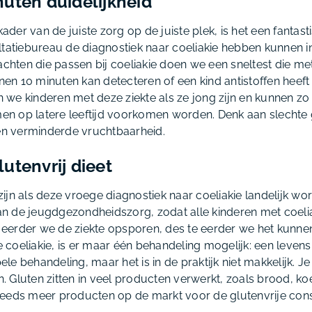
uten duidelijkheid
kader van de juiste zorg op de juiste plek, is het een fantas
ltatiebureau de diagnostiek naar coeliakie hebben kunnen i
lachten die passen bij coeliakie doen we een sneltest die m
nnen 10 minuten kan detecteren of een kind antistoffen heeft
we kinderen met deze ziekte als ze jong zijn en kunnen zo
 op latere leeftijd voorkomen worden. Denk aan slechte g
n verminderde vruchtbaarheid.
utenvrij dieet
ijn als deze vroege diagnostiek naar coeliakie landelijk w
 de jeugdgezondheidszorg, zodat alle kinderen met coelia
eerder we de ziekte opsporen, des te eerder we het kunne
oeliakie, is er maar één behandeling mogelijk: een levensla
pele behandeling, maar het is in de praktijk niet makkelijk. Je
 Gluten zitten in veel producten verwerkt, zoals brood, koe
teeds meer producten op de markt voor de glutenvrije con