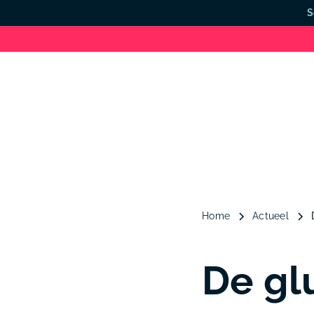
S
Home
Actueel
De gl