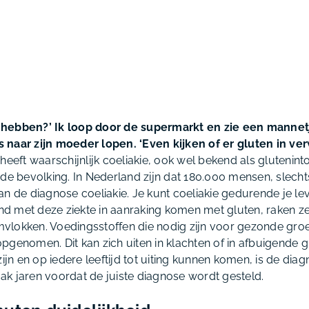
hebben?’ Ik loop door de supermarkt en zie een mannetj
naar zijn moeder lopen. ‘Even kijken of er gluten in ver
eeft waarschijnlijk coeliakie, ook wel bekend als gluteninto
 de bevolking. In Nederland zijn dat 180.000 mensen, slech
an de diagnose coeliakie. Je kunt coeliakie gedurende je le
d met deze ziekte in aanraking komen met gluten, raken z
lokken. Voedingsstoffen die nodig zijn voor gezonde groe
pgenomen. Dit kan zich uiten in klachten of in afbuigende 
ijn en op iedere leeftijd tot uiting kunnen komen, is de diagn
k jaren voordat de juiste diagnose wordt gesteld.