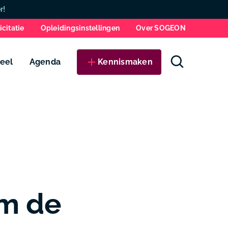
Zo
r!
icitatie
Opleidingsinstellingen
Over SOGEON
eel
Agenda
Kennismaken
om de