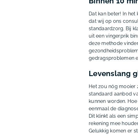
Binnen 10 min
Dat kan beter! In het 
dat wij op ons consu
standaardzorg. Bij k
uit een vingerprik bi
deze methode vinden 
gezondheidsproblemen
gedragsproblemen e
Levenslang gl
Het zou nóg mooier z
standaard aanbod van
kunnen worden. Hoe 
eenmaal de diagnose c
Dit klinkt als een sim
rekening mee houden.
Gelukkig komen er s