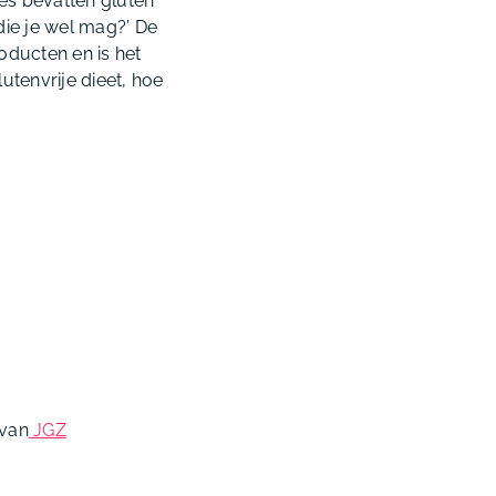
jes bevatten gluten
die je wel mag?’ De
oducten en is het
utenvrije dieet, hoe
 van
JGZ