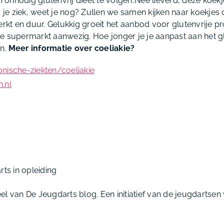
onnodig glutenvrij dieet te volgen.‘Nee lieverd, deze koek
d je ziek, weet je nog? Zullen we samen kijken naar koekjes 
erkt en duur. Gelukkig groeit het aanbod voor glutenvrije pr
e supermarkt aanwezig. Hoe jonger je je aanpast aan het gl
n.
Meer informatie over coeliakie?
nische-ziekten/coeliakie
.nl
rts in opleiding
el van De Jeugdarts blog. Een initiatief van de jeugdartsen