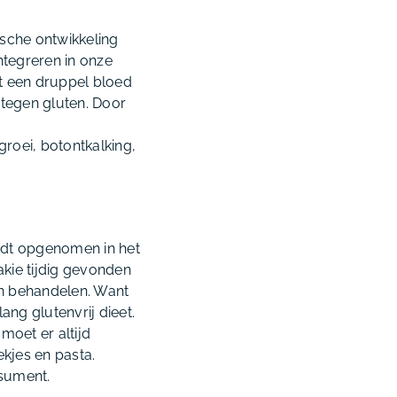
tische ontwikkeling
ntegreren in onze
et een druppel bloed
 tegen gluten. Door
roei, botontkalking,
ordt opgenomen in het
kie tijdig gevonden
n behandelen. Want
ng glutenvrij dieet.
 moet er altijd
kjes en pasta.
sument.