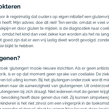
dokteren
r ik regelmatig dat ouders op eigen initiatief een glutenvri
 heeft. Mijn advies: doe dit niet! Ten eerste, omdat er veel 
ikpijn en door gluten te mijden, is de diagnostiek naar coel
, omdat het kind dan veel zieker kan worden als het na lang
t goed zijn dat er een vrij lastig dieet wordt gevolgd, zonde
ie blijkt te hebben.
ngenen?
zoek ‘glutengen’ mooie nieuwe inzichten. Als er geen antis
prik, is er op dat moment geen sprake van coeliakie. De zie
even tot uiting komen. Bij het glutengen onderzoek wordt mi
eken naar de aanwezigheid van glutengenen. Uit onderzoek 
utengenen bij zich draagt. Niet iedereen met de genen krijg
e bevolking heeft deze genen dus niét. Zij kunnen simpelweg
 kinderen is het niet zinvol om een vingerprik in de toekomst