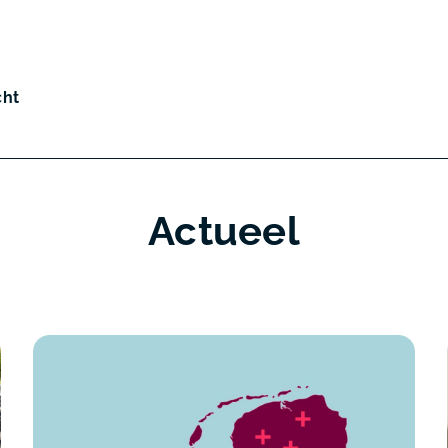
cht
Actueel