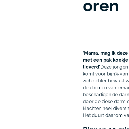
oren
‘Mama, mag ik deze 
met een pak koekjes 
lieverd’.
Deze jongen h
komt voor bij 1% van
zich echter bewust v
de darmen van ieman
beschadigen de darmv
door de zieke darm o
klachten heel divers z
Het duurt daarom vaa