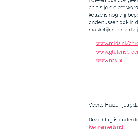
hoeven dus ook geen 
en als je die eet wor
keuze is nog vrij bep
ondertussen ook in d
makkelijker het zal zij
www.mlds.nl/chro
www.glutenscreen
www.ncv.nl
Veerle Huizer, jeugda
Deze blog is onderde
Kennemerland