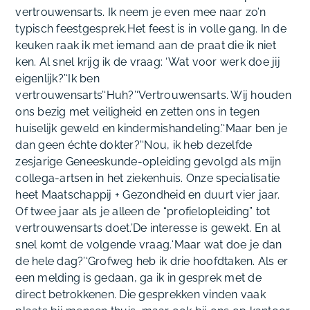
vertrouwensarts. Ik neem je even mee naar zo’n
typisch feestgesprek.
Het feest is in volle gang. In de
keuken raak ik met iemand aan de praat die ik niet
ken. Al snel krijg ik de vraag:
‘Wat voor werk doe jij
eigenlijk?’‘Ik ben
vertrouwensarts’‘Huh?’‘Vertrouwensarts. Wij houden
ons bezig met veiligheid en zetten ons in tegen
huiselijk geweld en kindermishandeling.’‘Maar ben je
dan geen échte dokter?'‘Nou, ik heb dezelfde
zesjarige Geneeskunde-opleiding gevolgd als mijn
collega-artsen in het ziekenhuis. Onze specialisatie
heet Maatschappij + Gezondheid en duurt vier jaar.
Of twee jaar als je alleen de “profielopleiding” tot
vertrouwensarts doet.’
De interesse is gewekt. En al
snel komt de volgende vraag.
‘Maar wat doe je dan
de hele dag?’‘Grofweg heb ik drie hoofdtaken. Als er
een melding is gedaan, ga ik in gesprek met de
direct betrokkenen. Die gesprekken vinden vaak