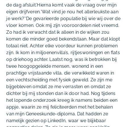
de dag afsluit.’
Hierna komt vaak de vraag over mijn
eigen drijfveren.
‘Wat vind je nou het allerleukste aan
je werk?’‘De gevarieerde populatie bij wie wij over de
vloer komen. Ook mij zijn vooroordelen niet vreemd.
Zo had ik verwacht dat ik alleen in de wijken zou
komen die minder goed bekendstaan. Maar dat klopt
totaal niet. Achter elke voordeur kunnen problemen
zijn. Ik kom in miljoenenvilla’s, rijtjeswoningen en flats
op driehoog achter. Laatst nog, was ik betrokken bij
twee hoogopgeleide mensen, wonend in een
prachtige vrijstaande villa, die verwikkeld waren in
een vechtscheiding met fysiek geweld. Ze zijn me
bijgebleven omdat ze me verrasten en omdat ze
dichter bij mij stonden dan ik door had. Nog tijdens
het lopende onderzoek kreeg ik namens beiden een
appje, waarin ze mij feliciteerden met het behalen
van mijn Geneeskunde-diploma. Dat hadden ze
namelijk gezien op LinkedIn, waar we blijkbaar