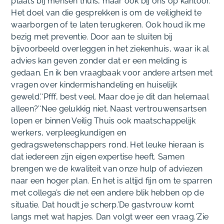
plaats bij mensen thuis, maar ook bij ons op kantoor.
Het doel van die gesprekken is om de veiligheid te
waarborgen of te laten terugkeren. Ook houd ik me
bezig met preventie. Door aan te sluiten bij
bijvoorbeeld overleggen in het ziekenhuis, waar ik al
advies kan geven zonder dat er een melding is
gedaan. En ik ben vraagbaak voor andere artsen met
vragen over kindermishandeling en huiselijk
geweld.’‘Pfff, best veel. Maar doe je dit dan helemaal
alleen?’‘Nee gelukkig niet. Naast vertrouwensartsen
lopen er binnen Veilig Thuis ook maatschappelijk
werkers, verpleegkundigen en
gedragswetenschappers rond. Het leuke hieraan is
dat iedereen zijn eigen expertise heeft. Samen
brengen we de kwaliteit van onze hulp of adviezen
naar een hoger plan. En het is altijd fijn om te sparren
met collega’s die net een andere blik hebben op de
situatie. Dat houdt je scherp.’
De gastvrouw komt
langs met wat hapjes. Dan volgt weer een vraag.
‘Zie