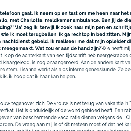
e telefoon gaat. Ik neem op en tast om me heen naar het 
‘Hallo, met Charlotte, meldkamer ambulance. Ben jij de d
ding?’ ‘Ja’, zeg ik, terwijl ik zoek naar mijn pen en schrift
it wie ik moet terugbellen
.
Ik ga rechtop in bed zitten. Mi
n nachtdienst gebeld. Ik realiseer me dat mijn opleider dit
ft meegemaakt. Wat zou er aan de hand zijn?
Wie heeft mij 
 ik op de achterkant van een tijdschrift heb neergekrabbeld. 
d klaargelegd, is nog onaangeroerd. Aan de andere kant van 
ere stem. Lisanne werkt als aios interne geneeskunde. Ze b
k ik, ik hoop dat ik haar kan helpen.
ouw tegenover zich. De vrouw is net terug van vakantie in 
fkat. Het is onduidelijk of de wond gebloed heeft. Een rabi
t geven van beschermende vaccinatie dienen volgens de LCI-r
orden. De vraag aan mij is of dit meteen moet of dat het k