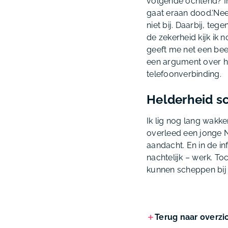
volgende ochtend? Im
gaat eraan dood.‘Nee,
niet bij. Daarbij, te
de zekerheid kijk ik n
geeft me net een bee
een argument over h
telefoonverbinding.
Helderheid s
Ik lig nog lang wakke
overleed een jonge N
aandacht. En in de in
nachtelijk – werk. To
kunnen scheppen bij 
Terug naar overzi