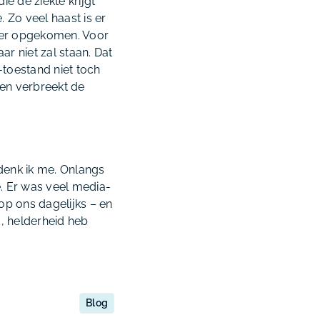
 de ziekte krijgt
. Zo veel haast is er
weer opgekomen. Voor
ar niet zal staan. Dat
-toestand niet toch
en verbreekt de
edenk ik me. Onlangs
. Er was veel media-
op ons dagelijks – en
d, helderheid heb
Blog