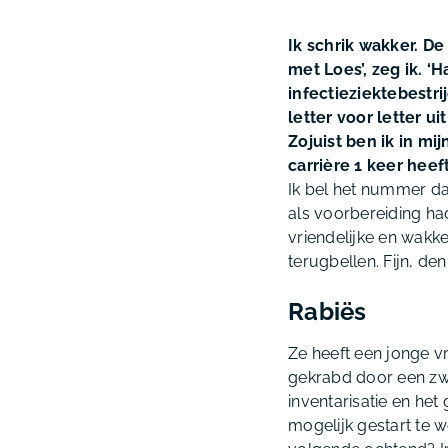
Ik schrik wakker. D
met Loes’, zeg ik. 
infectieziektebestrij
letter voor letter u
Zojuist ben ik in mij
carrière 1 keer hee
Ik bel het nummer dat
als voorbereiding ha
vriendelijke en wakk
terugbellen. Fijn, den
Rabiës
Ze heeft een jonge vr
gekrabd door een zwer
inventarisatie en he
mogelijk gestart te w