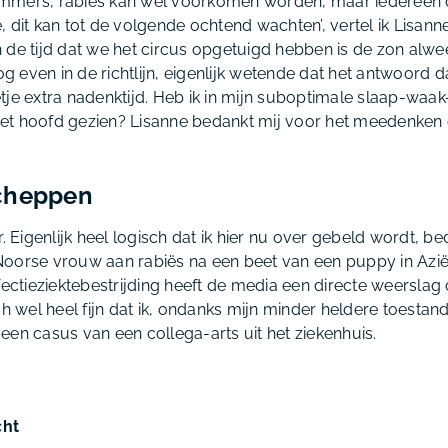
mers, rabiës kan wel voorkomen worden, maar iedereen die
 dit kan tot de volgende ochtend wachten’, vertel ik Lisanne
gen de tijd dat we het circus opgetuigd hebben is de zon al
og even in de richtlijn, eigenlijk wetende dat het antwoord da
tje extra nadenktijd. Heb ik in mijn suboptimale slaap-waak
et hoofd gezien? Lisanne bedankt mij voor het meedenken 
cheppen
r. Eigenlijk heel logisch dat ik hier nu over gebeld wordt, b
oorse vrouw aan rabiës na een beet van een puppy in Azië
fectieziektebestrijding heeft de media een directe weerslag 
ch wel heel fijn dat ik, ondanks mijn minder heldere toestan
een casus van een collega-arts uit het ziekenhuis.
cht