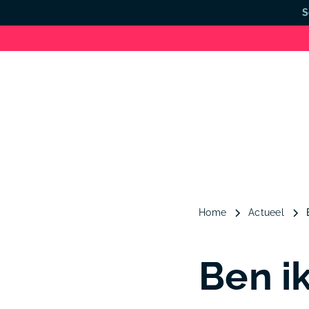
S
Home
Actueel
Ben i