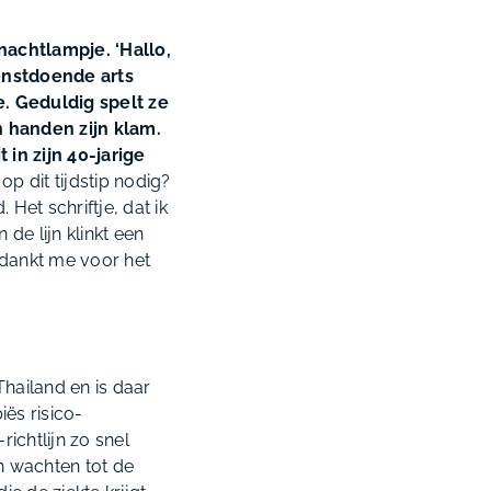
nachtlampje. ‘Hallo,
ienstdoende arts
je. Geduldig spelt ze
jn handen zijn klam.
 in zijn 40-jarige
op dit tijdstip nodig?
Het schriftje, dat ik
de lijn klinkt een
edankt me voor het
Thailand en is daar
ës risico-
ichtlijn zo snel
an wachten tot de