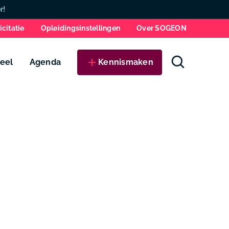
Zo
r!
icitatie
Opleidingsinstellingen
Over SOGEON
eel
Agenda
Kennismaken