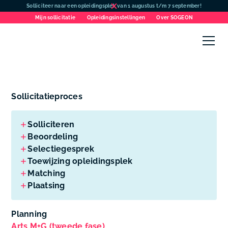
Solliciteer naar een opleidingsplek van 1 augustus t/m 7 september!
Mijn sollicitatie
Opleidingsinstellingen
Over SOGEON
Sollicitatieproces
Solliciteren
Beoordeling
Selectiegesprek
Toewijzing opleidingsplek
Matching
Plaatsing
Planning
Arts M+G (tweede fase)