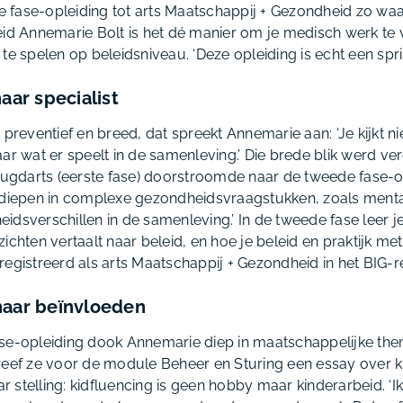
fase-opleiding tot arts Maatschappij + Gezondheid zo waa
Annemarie Bolt is het dé manier om je medisch werk te ve
te spelen op beleidsniveau. ‘Deze opleiding is echt een spri
naar specialist
 preventief en breed, dat spreekt Annemarie aan: ‘Je kijkt ni
ar wat er speelt in de samenleving.’ Die brede blik werd verd
jeugdarts (eerste fase) doorstroomde naar de tweede fase-o
erdiepen in complexe gezondheidsvraagstukken, zoals men
idsverschillen in de samenleving.’ In de tweede fase leer j
ichten vertaalt naar beleid, en hoe je beleid en praktijk met
egistreerd als arts Maatschappij + Gezondheid in het BIG-re
naar beïnvloeden
se-opleiding dook Annemarie diep in maatschappelijke them
reef ze voor de module Beheer en Sturing een essay over 
aar stelling: kidfluencing is geen hobby maar kinderarbeid. ‘I