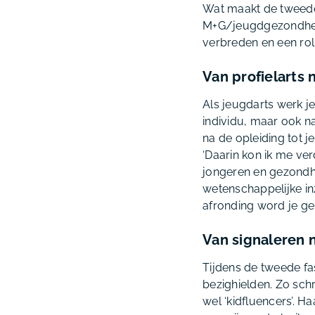
Wat maakt de tweede 
M+G/jeugdgezondheid 
verbreden en een rol 
Van profielarts 
Als jeugdarts werk je
individu, maar ook na
na de opleiding tot 
‘Daarin kon ik me v
jongeren en gezondhe
wetenschappelijke inz
afronding word je ger
Van signaleren 
Tijdens de tweede fa
bezighielden. Zo sch
wel ‘kidfluencers’. H