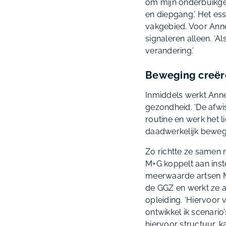
om mijn onderbuikge
en diepgang.’ Het es
vakgebied. Voor Anne
signaleren alleen. ‘
verandering.’
Beweging creër
Inmiddels werkt Anne
gezondheid. ‘De afwis
routine en werk het l
daadwerkelijk bewegi
Zo richtte ze samen 
M+G koppelt aan inste
meerwaarde artsen M+
de GGZ en werkt ze 
opleiding. ‘Hiervoor 
ontwikkel ik scenario
hiervoor structuur, k