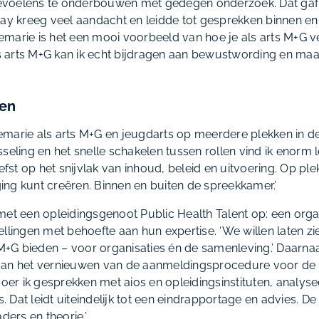
voelens te onderbouwen met gedegen onderzoek. Dat gaf m
say kreeg veel aandacht en leidde tot gesprekken binnen en
marie is het een mooi voorbeeld van hoe je als arts M+G ve
Als arts M+G kan ik echt bijdragen aan bewustwording en ma
en
marie als arts M+G en jeugdarts op meerdere plekken in d
seling en het snelle schakelen tussen rollen vind ik enorm l
iefst op het snijvlak van inhoud, beleid en uitvoering. Op pl
ng kunt creëren. Binnen en buiten de spreekkamer.’
met een opleidingsgenoot Public Health Talent op: een organ
llingen met behoefte aan hun expertise. ‘We willen laten z
G bieden – voor organisaties én de samenleving.’ Daarnaas
aan het vernieuwen van de aanmeldingsprocedure voor de
voer ik gesprekken met aios en opleidingsinstituten, analyse
’s. Dat leidt uiteindelijk tot een eindrapportage en advies. 
aders en theorie.’