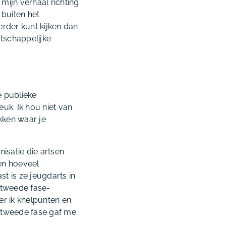
ijn verhaal richting
 buiten het
rder kunt kijken dan
atschappelijke
e publieke
euk. Ik hou niet van
ekken waar je
isatie die artsen
ien hoeveel
t is ze jeugdarts in
 tweede fase-
er ik knelpunten en
De tweede fase gaf me