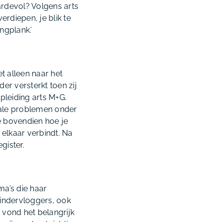
rdevol? Volgens arts
rdiepen, je blik te
ngplank.’
et alleen naar het
er versterkt toen zij
pleiding arts M+G.
tale problemen onder
e bovendien hoe je
 elkaar verbindt. Na
gister.
a’s die haar
kindervloggers, ook
k vond het belangrijk