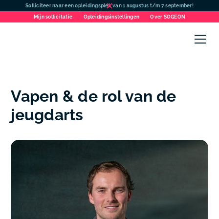
Solliciteer naar een opleidingsplek van 1 augustus t/m 7 september!
Mijn sollicitatie
Opleidingsinstellingen
Over SOGEON
Vapen & de rol van de
jeugdarts