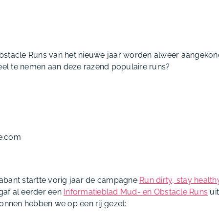
bstacle Runs van het nieuwe jaar worden alweer aangekon
deel te nemen aan deze razend populaire runs?
e.com
abant startte vorig jaar de campagne
Run dirty, stay health
af al eerder een
Informatieblad Mud- en Obstacle Runs
uit
ronnen hebben we op een rij gezet: