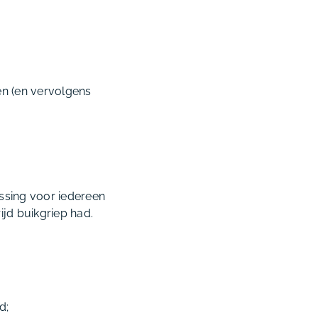
en (en vervolgens
ssing voor iedereen
ijd buikgriep had.
d;