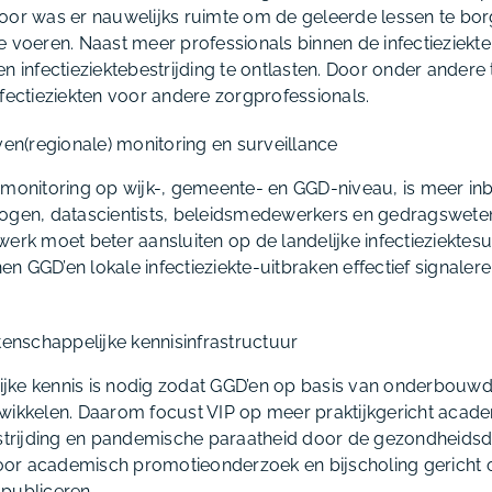
oor was er nauwelijks ruimte om de geleerde lessen te bor
 voeren. Naast meer professionals binnen de infectieziektebe
n infectieziektebestrijding te ontlasten. Door onder andere t
nfectieziekten voor andere zorgprofessionals.
en(regionale) monitoring en surveillance
 monitoring op wijk-, gemeente- en GGD-niveau, is meer in
logen, datascientists, beleidsmedewerkers en gedragswete
erk moet beter aansluiten op de landelijke infectieziektesu
 GGD’en lokale infectieziekte-uitbraken effectief signaleren
enschappelijke kennisinfrastructuur
jke kennis is nodig zodat GGD’en op basis van onderbouwd
twikkelen. Daarom focust VIP op meer praktijkgericht aca
estrijding en pandemische paraatheid door de gezondheidsd
or academisch promotieonderzoek en bijscholing gericht 
publiceren.