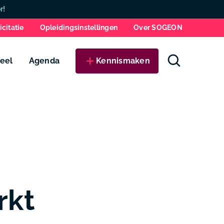
Zo
r!
icitatie
Opleidingsinstellingen
Over SOGEON
eel
Agenda
Kennismaken
rkt