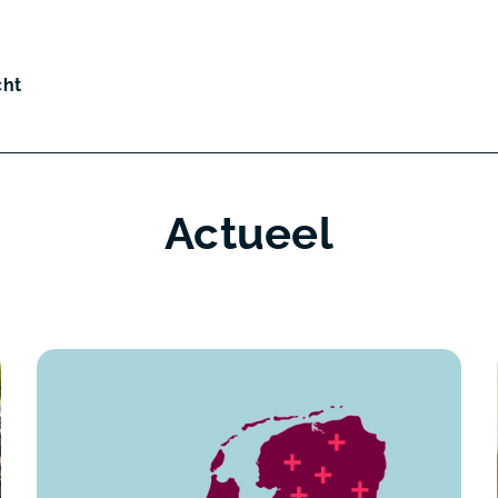
cht
Actueel