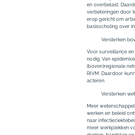
en overbelast. Daard
verbeteringen door te
erop gericht om artse
basisscholing over i
Versterken bov
Voor surveillance en
nodig. Van epidemio
(boven)regionale netw
RIVM. Daardoor kunnen
acteren.
Versterken wet
Meer wetenschappeli
werken en beleid on
naar infectieziekteb
meer werkplekken vo
denken, handelen en 