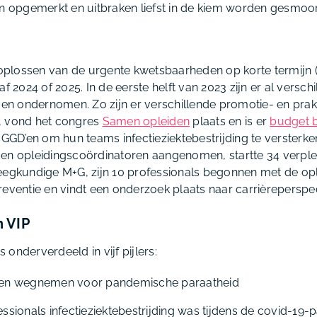
en opgemerkt en uitbraken liefst in de kiem worden gesmoo
t oplossen van de urgente kwetsbaarheden op korte termijn 
af 2024 of 2025. In de eerste helft van 2023 zijn er al versch
gen ondernomen. Zo zijn er verschillende promotie- en prakt
, vond het congres
Samen opleiden
plaats en is er
budget 
e GGD’en om hun teams infectieziektebestrijding te verster
 en opleidingscoördinatoren aangenomen, startte 34 verpl
eegkundige M+G, zijn 10 professionals begonnen met de opl
reventie en vindt een onderzoek plaats naar carrièreperspe
n VIP
onderverdeeld in vijf pijlers:
en wegnemen voor pandemische paraatheid
essionals infectieziektebestrijding was tijdens de covid-1