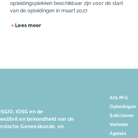
opleidingsplekken beschikbaar zijn voor de start
van de opleidingen in maart 2027.
Lees meer
Arts M+G
Opleidingen
SGIO, IOSG en de
Solliciteren
kwaliteit en bekendheid van de
Verhalen
ensische Geneeskunde, en
Agenda