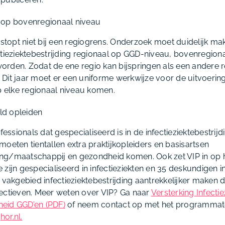
op bovenregionaal niveau
 stopt niet bij een regiogrens. Onderzoek moet duidelijk ma
tieziektebestrijding regionaal op GGD-niveau, bovenregionaa
rden. Zodat de ene regio kan bijspringen als een andere 
Dit jaar moet er een uniforme werkwijze voor de uitvoerin
op elke regionaal niveau komen.
ld opleiden
fessionals dat gespecialiseerd is in de infectieziektebestrijd
oeten tientallen extra praktijkopleiders en basisartsen
jding/maatschappij en gezondheid komen. Ook zet VIP in op 
zijn gespecialiseerd in infectieziekten en 35 deskundigen in
t vakgebied infectieziektebestrijding aantrekkelijker maken
ectieven.
Meer weten over VIP? Ga naar
Versterking Infectie
eid GGD’en (PDF)
of neem contact op met het programmat
or.nl.