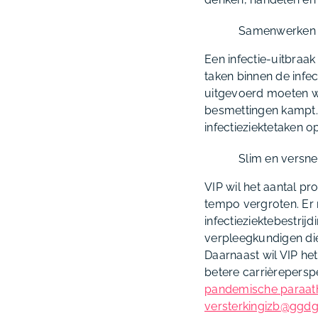
Samenwerken 
Een infectie-uitbraak
taken binnen de infec
uitgevoerd moeten wo
besmettingen kampt. 
infectieziektetaken 
Slim en versne
VIP wil het aantal pro
tempo vergroten. Er m
infectieziektebestri
verpleegkundigen die 
Daarnaast wil VIP he
betere carrièrepersp
pandemische paraath
versterkingizb@ggdgh