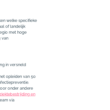
ken welke specifieke
l of landelijk
regio met hoge
g van
ing in versneld
het opleiden van 50
fectiepreventie.
 door onder andere
ziektebestrijding en
eam via