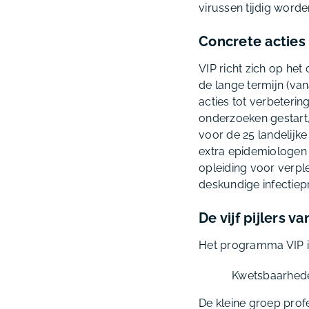
virussen tijdig word
Concrete acties
VIP richt zich op he
de lange termijn (van
acties tot verbeterin
onderzoeken gestart
voor de 25 landelijk
extra epidemiologen
opleiding voor verpl
deskundige infectiep
De vijf pijlers va
Het programma VIP is 
Kwetsbaarhed
De kleine groep prof