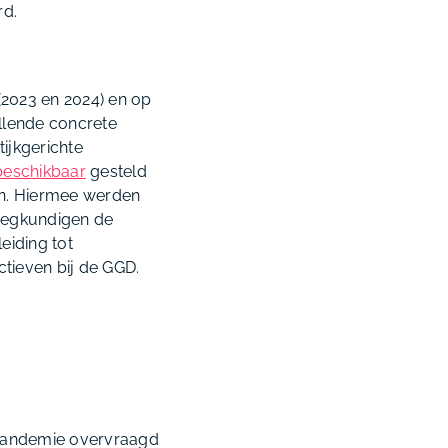
rd.
(2023 en 2024) en op
illende concrete
ijkgerichte
beschikbaar
gesteld
ken. Hiermee werden
eegkundigen de
eiding tot
ctieven bij de GGD.
9-pandemie overvraagd