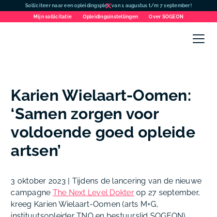
Solliciteer naar een opleidingsplek van 1 augustus t/m 7 september!
Mijn sollicitatie
Opleidingsinstellingen
Over SOGEON
Karien Wielaart-Oomen:
‘Samen zorgen voor
voldoende goed opleide
artsen’
3 oktober 2023
| Tijdens de lancering van de nieuwe
campagne
The Next Level Dokter
op 27 september,
kreeg Karien Wielaart-Oomen (arts M+G,
instituutsopleider TNO en bestuurslid SOGEON)