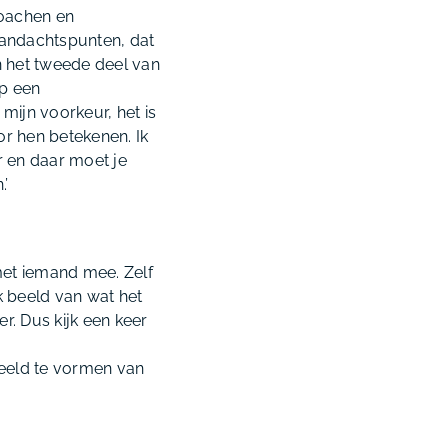
coachen en
 aandachtspunten, dat
 In het tweede deel van
op een
mijn voorkeur, het is
or hen betekenen. Ik
r en daar moet je
.’
met iemand mee. Zelf
jk beeld van wat het
r. Dus kijk een keer
beeld te vormen van