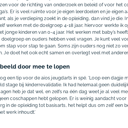
ezen voor de richting van onderzoek en beleid of voor het 
a’s. Er is veel ruimte voor je eigen leerdoelen en je eigen
unt; als je verdieping zoekt in de opleiding, dan vind je die.
zelf werken met de doelgroep 4-18 jaar, hiervoor werkte ik 
t jonge kinderen van 0-4 jaar. Het werken met baby’s heeft 
e doelgroep en ouders hebben veel vragen. Je kunt veel vo
om stap voor stap te gaan. Soms zijn ouders nog niet zo ve
 Je doet het ook echt samen en overlegt veel met anderen
beeld door mee te lopen
nog een tip voor de aios jeugdarts in spé. ‘Loop een dagje 
ld stage bij kinderrevalidatie. Ik had helemaal geen duideli
dagen heb je dat wel, en zelfs na één dag weet je al veel mee
geen coschappen hebt gelopen. Er is weinig aandacht voor
 in de opleiding tot basisarts, het helpt dus om zelf een 
et werk inhoudt.’