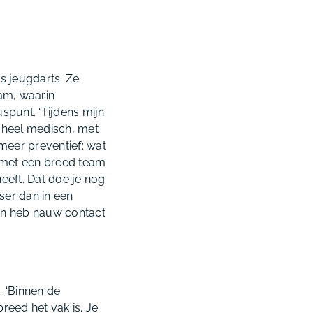
s jeugdarts. Ze
eam, waarin
spunt. ‘Tijdens mijn
s heel medisch, met
eer preventief: wat
t met een breed team
eeft. Dat doe je nog
ser dan in een
 en heb nauw contact
. ‘Binnen de
reed het vak is. Je