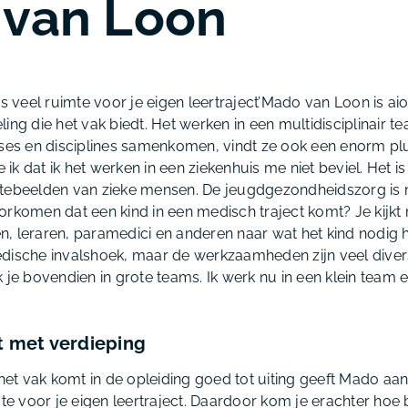
van Loon
s veel ruimte voor je eigen leertraject’
Mado van Loon is aio
ing die het vak biedt. Het werken in een multidisciplinair t
ises en disciplines samenkomen, vindt ze ook een enorm plu
k dat ik het werken in een ziekenhuis me niet beviel. Het i
tebeelden van zieke mensen. De jeugdgezondheidszorg is m
orkomen dat een kind in een medisch traject komt? Je kijk
, leraren, paramedici en anderen naar wat het kind nodig h
dische invalshoek, maar de werkzaamheden zijn veel diver
k je bovendien in grote teams. Ik werk nu in een klein team
t met verdieping
 het vak komt in de opleiding goed tot uiting geeft Mado aan
mte voor je eigen leertraject. Daardoor kom je erachter hoe b