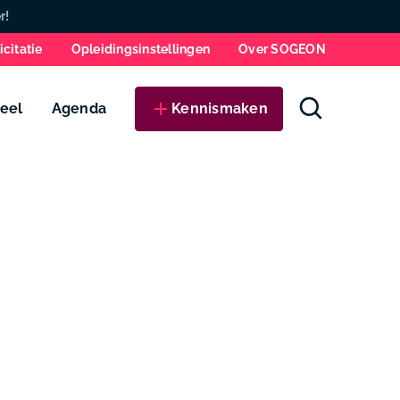
Zo
r!
icitatie
Opleidingsinstellingen
Over SOGEON
eel
Agenda
Kennismaken