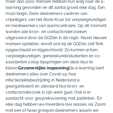
meer dan 1000 mensen hebben hun weg naar de e-
learning gevonden en dit aantal groeit elke dag. Een
mooi begin. Deze deelnemers variëren van
vrijwilligers van het Rode Kruis tot verpleegkundigen
en medewerkers van alarmcentrales. Op dit moment
worden alle bron- en contactonderzoeken
uitgevoerd door de GGD’en in de regio. Naast nieuwe
mensen opleiden, wordt ook bij de GGD’en zelf flink
opgeschaald en bijgeschoold. Zo kunnen artsen,
verpleegkundigen, geneeskundestudenten en co-
assistenten volop bijspringen om deze klus te
klaren.
Gezamenlijke inspanning
De e-learning leert
deelnemers alles over Covid-19, hoe
infectieziektebestrijding in Nederland is
georganiseerd en uiteraard hoe bron- en
contactonderzoek in zijn werk gaat. Ook is er
aandacht voor gespreksvoering met patiënten. ‘En
elke dag hebben we meerdere live sessies via Zoom
met een of twee groepen deelnemers waarin we