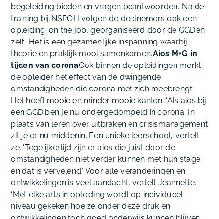
begeleiding bieden en vragen beantwoorden.’ Na de
training bij NSPOH volgen de deelnemers ook een
opleiding ‘on the job’, georganiseerd door de GGD’en
zelf. ‘Het is een gezamenlijke inspanning waarbij
theorie en praktijk mooi samenkomen.’
Aios M+G in
tijden van corona
Ook binnen de opleidingen merkt
de opleider het effect van de dwingende
omstandigheden die corona met zich meebrengt.
Het heeft mooie en minder mooie kanten. ‘Als aios bij
een GGD ben je nu ondergedompeld in corona. In
plaats van leren over uitbraken en crisismanagement
zit je er nu middenin. Een unieke leerschool,’ vertelt
ze. ‘Tegelijkertijd zijn er aios die juist door de
omstandigheden niet verder kunnen met hun stage
en dat is vervelend.’ Voor alle veranderingen en
ontwikkelingen is veel aandacht, vertelt Jeannette.
‘Met elke arts in opleiding wordt op individueel
niveau gekeken hoe ze onder deze druk en
ontwikkelingen toch goed onderwijs kunnen blijven