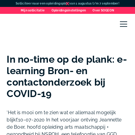
Solliciteer naar een opleidingsplek van 1 augustus t/m 7 september!
Mijn sollicitatie
Opleidingsinstellingen
Over SOGEON
In no-time op de plank: e-
learning Bron- en
contactonderzoek bij
COVID-19
‘Het is mooi om te zien wat er allemaal mogelijk
blijkt’10-07-2020
In het voorjaar ontving Jeannette
de Boer, hoofd opleiding arts maatschappij +
gezondheid bij NSPOH, een telefoontje van GGD