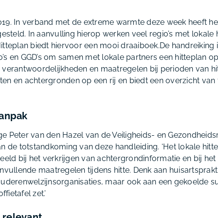
019. In verband met de extreme warmte deze week heeft h
esteld. In aanvulling hierop werken veel regio’s met lokale 
itteplan biedt hiervoor een mooi draaiboek.De handreiking i
s en GGD’s om samen met lokale partners een hitteplan op te
 verantwoordelijkheden en maatregelen bij perioden van hit
en en achtergronden op een rij en biedt een overzicht van
aanpak
e Peter van den Hazel van de Veiligheids- en Gezondheids
n de totstandkoming van deze handleiding. ‘Het lokale hitte
eeld bij het verkrijgen van achtergrondinformatie en bij he
nvullende maatregelen tijdens hitte. Denk aan huisartsprakti
ouderenwelzijnsorganisaties, maar ook aan een gekoelde s
ffietafel zet.’
 relevant