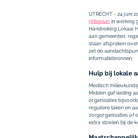
UTRECHT - 24 juni 2
Hitteplan
in werking g
Handreiking Lokaal H
aan gemeenten, regio’
staan afspraken over
zet de aandachtspunt
informatiebronnen.
Hulp bij lokale 
Medisch milieukundig
Midden gaf leiding aa
organisaties bijvoorb
reguliere taken en aa
zorgorganisaties of 
extra stoelen bij de ko
Maatschappelijk