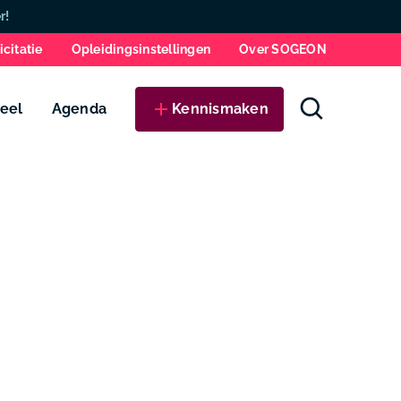
Zo
r!
icitatie
Opleidingsinstellingen
Over SOGEON
eel
Agenda
Kennismaken