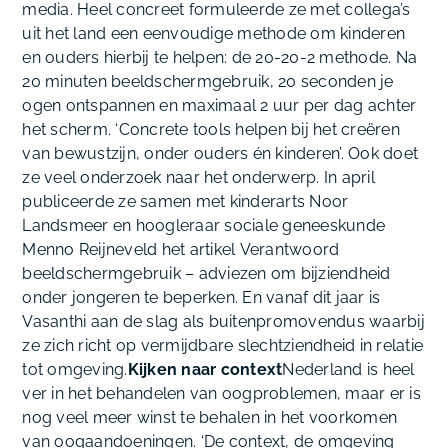
media. Heel concreet formuleerde ze met collega’s
uit het land een eenvoudige methode om kinderen
en ouders hierbij te helpen: de 20-20-2 methode. Na
20 minuten beeldschermgebruik, 20 seconden je
ogen ontspannen en maximaal 2 uur per dag achter
het scherm. ‘Concrete tools helpen bij het creëren
van bewustzijn, onder ouders én kinderen’. Ook doet
ze veel onderzoek naar het onderwerp. In april
publiceerde ze samen met kinderarts Noor
Landsmeer en hoogleraar sociale geneeskunde
Menno Reijneveld het artikel
Verantwoord
beeldschermgebruik – adviezen om bijziendheid
onder jongeren te beperken
. En vanaf dit jaar is
Vasanthi aan de slag als buitenpromovendus waarbij
ze zich richt op vermijdbare slechtziendheid in relatie
tot omgeving.
Kijken naar context
Nederland is heel
ver in het behandelen van oogproblemen, maar er is
nog veel meer winst te behalen in het voorkomen
van oogaandoeningen. ‘De context, de omgeving