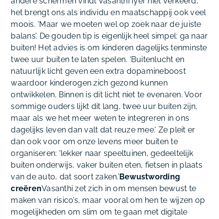
andere schermen vindt Vasanthi Iyer niet verkeerd,
het brengt ons als individu en maatschappij ook veel
moois. ‘Maar we moeten wel op zoek naar de juiste
balans’. De gouden tip is eigenlijk heel simpel: ga naar
buiten! Het advies is om kinderen dagelijks tenminste
twee uur buiten te laten spelen. ‘Buitenlucht en
natuurlijk licht geven een extra dopamineboost
waardoor kinderogen zich gezond kunnen
ontwikkelen. Binnen is dit licht niet te evenaren. Voor
sommige ouders lijkt dit lang, twee uur buiten zijn,
maar als we het meer weten te integreren in ons
dagelijks leven dan valt dat reuze mee.' Ze pleit er
dan ook voor om onze levens meer buiten te
organiseren: 'lekker naar speeltuinen, gedeeltelijk
buiten onderwijs, vaker buiten eten, fietsen in plaats
van de auto, dat soort zaken.’
Bewustwording
creëren
Vasanthi zet zich in om mensen bewust te
maken van risico’s, maar vooral om hen te wijzen op
mogelijkheden om slim om te gaan met digitale