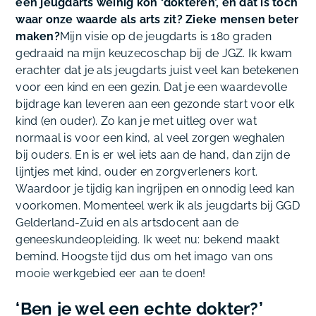
een jeugdarts weinig kon ‘dokteren’, en dat is toch
waar onze waarde als arts zit? Zieke mensen beter
maken?
Mijn visie op de jeugdarts is 180 graden
gedraaid na mijn keuzecoschap bij de JGZ. Ik kwam
erachter dat je als jeugdarts juist veel kan betekenen
voor een kind en een gezin. Dat je een waardevolle
bijdrage kan leveren aan een gezonde start voor elk
kind (en ouder). Zo kan je met uitleg over wat
normaal is voor een kind, al veel zorgen weghalen
bij ouders. En is er wel iets aan de hand, dan zijn de
lijntjes met kind, ouder en zorgverleners kort.
Waardoor je tijdig kan ingrijpen en onnodig leed kan
voorkomen. Momenteel werk ik als jeugdarts bij GGD
Gelderland-Zuid en als artsdocent aan de
geneeskundeopleiding. Ik weet nu: bekend maakt
bemind. Hoogste tijd dus om het imago van ons
mooie werkgebied eer aan te doen!
‘Ben je wel een echte dokter?’