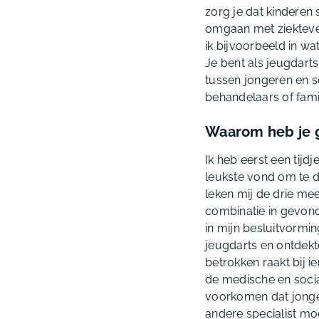
zorg je dat kinderen 
omgaan met ziektever
ik bijvoorbeeld in w
Je bent als jeugdart
tussen jongeren en s
behandelaars of famil
Waarom heb je g
Ik heb eerst een tijdj
leukste vond om te 
leken mij de drie mee
combinatie in gevon
in mijn besluitvormi
jeugdarts en ontdekt
betrokken raakt bij 
de medische en socia
voorkomen dat jonger
andere specialist mo