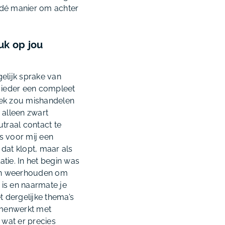
 dé manier om achter
uk op jou
gelijk sprake van
j ieder een compleet
iek zou mishandelen
 alleen zwart
utraal contact te
s voor mij een
dat klopt, maar als
atie. In het begin was
 van weerhouden om
 is en naarmate je
 dergelijke thema’s
samenwerkt met
 wat er precies