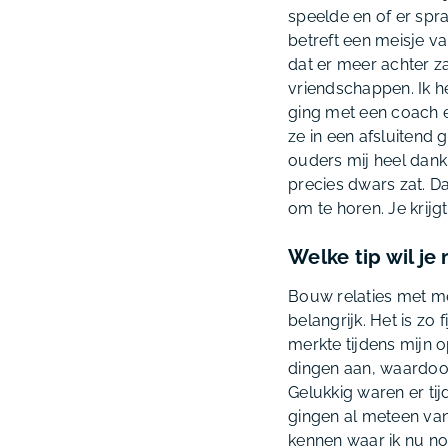
speelde en of er spr
betreft een meisje v
dat er meer achter z
vriendschappen. Ik h
ging met een coach e
ze in een afsluitend g
ouders mij heel dank
precies dwars zat. Da
om te horen. Je krijg
Welke tip wil j
Bouw relaties met med
belangrijk. Het is zo
merkte tijdens mijn o
dingen aan, waardoor
Gelukkig waren er t
gingen al meteen van 
kennen waar ik nu n