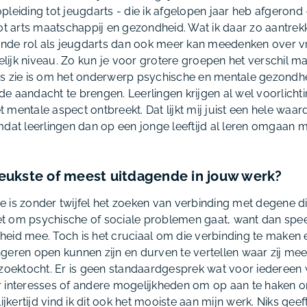
leiding tot jeugdarts - die ik afgelopen jaar heb afgerond -
t arts maatschappij en gezondheid. Wat ik daar zo aantrekke
rende rol als jeugdarts dan ook meer kan meedenken over v
delijk niveau. Zo kun je voor grotere groepen het verschil m
ns zie is om het onderwerp psychische en mentale gezondh
e aandacht te brengen. Leerlingen krijgen al wel voorlichti
 mentale aspect ontbreekt. Dat lijkt mij juist een hele waa
mdat leerlingen dan op een jonge leeftijd al leren omgaan m
 leukste of meest uitdagende in jouw werk?
 is zonder twijfel het zoeken van verbinding met degene die
 om psychische of sociale problemen gaat, want dan speel
eid mee. Toch is het cruciaal om die verbinding te maken 
eren open kunnen zijn en durven te vertellen waar zij mee zi
 zoektocht. Er is geen standaardgesprek wat voor iedereen w
r interesses of andere mogelijkheden om op aan te haken 
lijkertijd vind ik dit ook het mooiste aan mijn werk. Niks ge