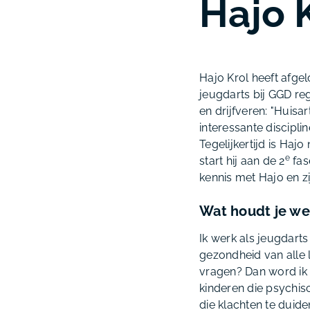
Hajo 
Hajo Krol heeft afgel
jeugdarts bij GGD reg
en drijfveren: "Huis
interessante discipli
Tegelijkertijd is Ha
e
start hij aan de 2
fas
kennis met Hajo en zi
Wat houdt je wer
Ik werk als jeugdar
gezondheid van alle 
vragen? Dan word ik i
kinderen die psychisc
die klachten te duid