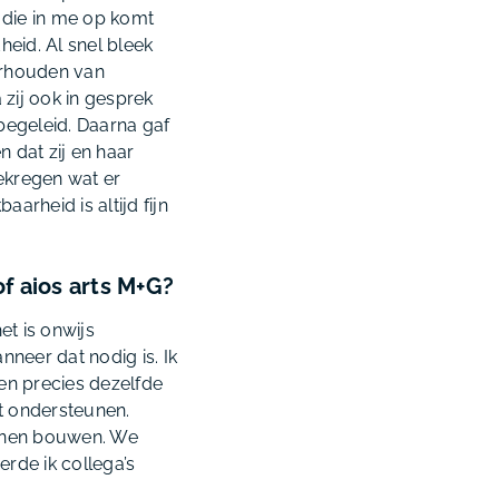
 die in me op komt
eid. Al snel bleek
derhouden van
zij ook in gesprek
begeleid. Daarna gaf
n dat zij en haar
gekregen wat er
arheid is altijd fijn
f aios arts M+G?
et is onwijs
nneer dat nodig is. Ik
gen precies dezelfde
nt ondersteunen.
unnen bouwen. We
erde ik collega’s