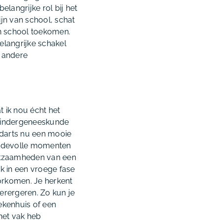
elangrijke rol bij het
jn van school, schat
an school toekomen.
elangrijke schakel
e andere
t ik nou écht het
 kindergeneeskunde
ugdarts nu een mooie
ardevolle momenten
werkzaamheden van een
k in een vroege fase
oorkomen. Je herkent
erergeren. Zo kun je
ekenhuis of een
het vak heb