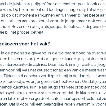
snel de juiste zorg krijgen.Voor de scholen speel ik ook een b
zuim. Op het moment dat leerlingen langere tijd afwezig zi
at zij op dat moment aankunnen en wanneer zij het beste a
s dus arts en aanspreekpunt voor de jeugd, maar ook een b
chool. Bovendien ben je als jeugdarts ook vaak degene di
ie bij het proces betrekt.
ekozen voor het vak?
e in de psychiatrie gewerkt. In die tijd dacht goed na over wa
doen binnen de zorg. Huisartsgeneeskunde, psychiatrie en
st interessante disciplines. Daar heb ik in mijn werk als je
den.Voor mij was het keuzecoschap een van de meest wa
ng. Tijdens het coschap verdiepte ik mij in de dagelijkse 
e ik hoeveel je voor jongeren kunt betekenen. Omdat je vaa
iemands klachten, kun je als jeugdarts veel problematiek v
alpsychologische oorzaken en zorgt dat de klachten niet v
en later met verergerde klachten naar bijvoorbeeld het zi
eten. Dat is voor mij een belangrijke reden waarom ik voor 