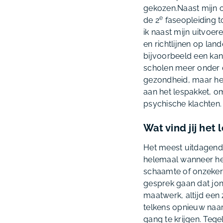
gekozen.Naast mijn op
e
de 2
faseopleiding to
ik naast mijn uitvoe
en richtlijnen op lan
bijvoorbeeld een ka
scholen meer onder d
gezondheid, maar het
aan het lespakket, o
psychische klachten.
Wat vind jij het
Het meest uitdagende
helemaal wanneer het
schaamte of onzekerh
gesprek gaan dat jong
maatwerk, altijd een
telkens opnieuw naa
gang te krijgen. Tege