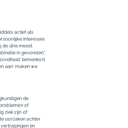
ddels actief als
rsoonlijke interesses
j de drie meest
mbinatie in gevonden."
ezondheid: binnenkort
gen aan' maken we
egkundigen de
 problemen of
 ziek zijn of
 de oorzaken achter
 vertragingen en