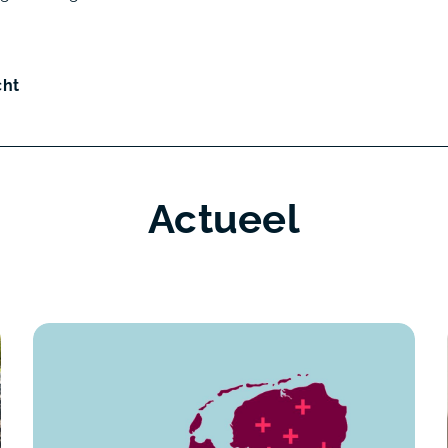
cht
Actueel