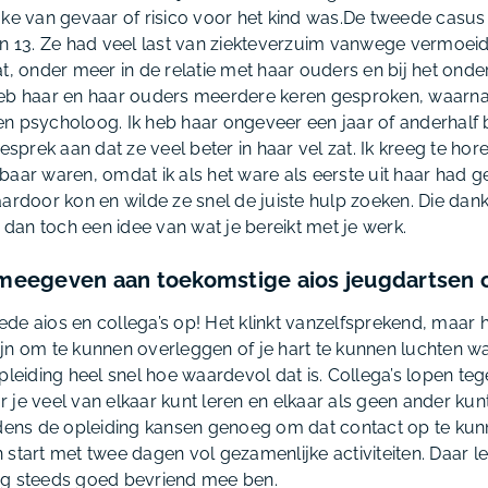
ake van gevaar of risico voor het kind was.De tweede casus
an 13. Ze had veel last van ziekteverzuim vanwege vermoeidh
at, onder meer in de relatie met haar ouders en bij het on
eb haar en haar ouders meerdere keren gesproken, waarna 
n psycholoog. Ik heb haar ongeveer een jaar of anderhalf 
esprek aan dat ze veel beter in haar vel zat. Ik kreeg te hore
baar waren, omdat ik als het ware als eerste uit haar had 
ardoor kon en wilde ze snel de juiste hulp zoeken. Die dankba
t dan toch een idee van wat je bereikt met je werk.
e meegeven aan toekomstige aios jeugdartsen o
e aios en collega’s op! Het klinkt vanzelfsprekend, maar h
 fijn om te kunnen overleggen of je hart te kunnen luchten wa
pleiding heel snel hoe waardevol dat is. Collega’s lopen te
 je veel van elkaar kunt leren en elkaar als geen ander ku
ijdens de opleiding kansen genoeg om dat contact op te k
start met twee dagen vol gezamenlijke activiteiten. Daar le
og steeds goed bevriend mee ben.