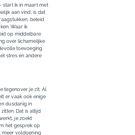
 start ik in maart met
lijk aan vind, is dat
raagstukken, beleid
aken. Waar ik
eid op middelbare
ng over lichamelijke
rdevolle toevoeging
et stres en andere
 tegenover je zit. Al
t er vaak ook enige
en dusdanig in
tten. Dat is altijd
erkt, je zoekt
om het gesprek op
eft meer voldoening