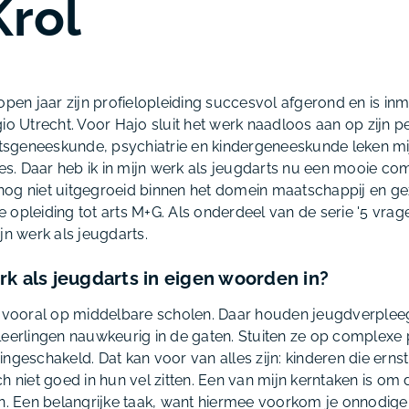
Krol
open jaar zijn profielopleiding succesvol afgerond en is inmi
io Utrecht. Voor Hajo sluit het werk naadloos aan op zijn pe
artsgeneeskunde, psychiatrie en kindergeneeskunde leken mi
nes. Daar heb ik in mijn werk als jeugdarts nu een mooie co
jo nog niet uitgegroeid binnen het domein maatschappij en g
e opleiding tot arts M+G. Als onderdeel van de serie '5 vra
jn werk als jeugdarts.
k als jeugdarts in eigen woorden in?
ts vooral op middelbare scholen. Daar houden jeugdverple
leerlingen nauwkeurig in de gaten. Stuiten ze op complexe
ngeschakeld. Dat kan voor van alles zijn: kinderen die ernstig
h niet goed in hun vel zitten. Een van mijn kerntaken is om
en. Een belangrijke taak, want hiermee voorkom je onnodige