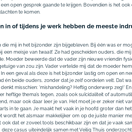
 een open gesprek gaande te krijgen. Bovendien is het ook
klachten te komen.
n in of tijdens je werk hebben de meeste indr
 die mij in het bijzonder zijn bijgebleven. Bij één was er mo
ij een meisje van twaalf. Ze had gescheiden ouders, die mi
de. Moeder beweerde dat de vader zijn nieuwe vriendin fys
 getuige van zou zijn. Vader vertelde mij dat de moeder hem
n een geval als deze is het bijzonder lastig om open en ne
 én beide ouders, zonder dat je zelf oordelen velt. Dat wa
 denkt misschien: 'mishandeling? Heftig onderwerp zeg!' En 
r heftige thema’s tegen, zoals ook suïcidaliteit of automutil
end, maar ook daar leer je van. Het moet je er zeker niet
rts in te gaan. Je maakt het vaak in je hoofd groter dan het
 wordt het alsmaar makkelijker om op de juiste manier met
t ook dat er zoveel tools beschikbaar zijn en dat je vaak 
j deze casus uiteindelijk samen met Veilig Thuis onderzocht