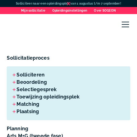
Solliciteer naar een opleidingsplek van 1 augustus t/m 7 september!
Mijn sollicitatie
Opleidingsinstellingen
Over SOGEON
Sollicitatieproces
Solliciteren
Beoordeling
Selectiegesprek
Toewijzing opleidingsplek
Matching
Plaatsing
Planning
Arts M+G (tweede fase)