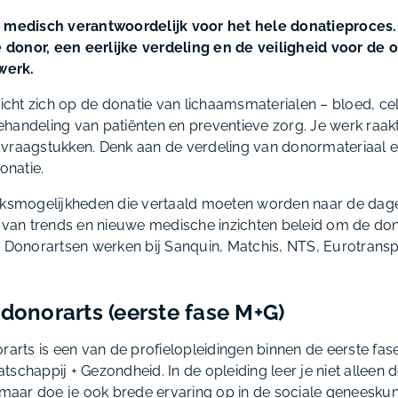
e medisch verantwoordelijk voor het hele donatieproces.
donor, een eerlijke verdeling en de veiligheid voor de
 werk.
ht zich op de donatie van lichaamsmaterialen – bloed, cel
handeling van patiënten en preventieve zorg. Je werk raakt 
 vraagstukken. Denk aan de verdeling van donormateriaal 
natie.
eksmogelijkheden die vertaald moeten worden naar de dageli
is van trends en nieuwe medische inzichten beleid om de 
. Donorartsen werken bij Sanquin, Matchis, NTS, Eurotransp
 donorarts (eerste fase M+G)
orarts is een van de profielopleidingen binnen de eerste fa
schappij + Gezondheid. In de opleiding leer je niet alleen 
ar doe je ook brede ervaring op in de sociale geneeskund