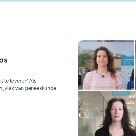
ios
t te leveren’ Als
snijvlak van geneeskunde