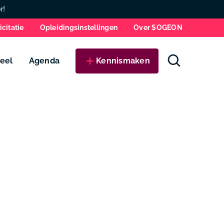
Zo
r!
icitatie
Opleidingsinstellingen
Over SOGEON
eel
Agenda
Kennismaken