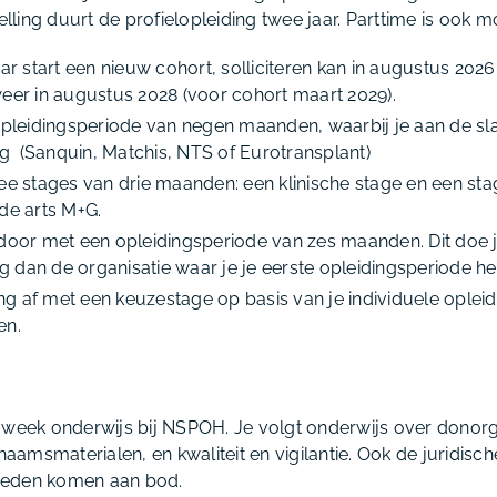
elling duurt de profielopleiding twee jaar. Parttime is ook mo
ar start een nieuw cohort, solliciteren kan in augustus 202
eer in augustus 2028 (voor cohort maart 2029).
opleidingsperiode van negen maanden, waarbij je aan de sla
ing (Sanquin, Matchis, NTS of Eurotransplant)
ee stages van drie maanden: een klinische stage en een sta
de arts M+G.
door met een opleidingsperiode van zes maanden. Dit doe j
ng dan de organisatie waar je je eerste opleidingsperiode h
ing af met een keuzestage op basis van je individuele oplei
en.
 week onderwijs bij NSPOH. Je volgt onderwijs over donorge
chaamsmaterialen, en kwaliteit en vigilantie. Ook de juridisc
heden komen aan bod.