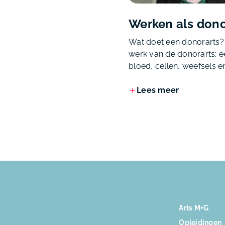
Werken als donor
Wat doet een donorarts? I
werk van de donorarts: ee
bloed, cellen, weefsels e
Lees meer
Arts M+G
Opleidingen